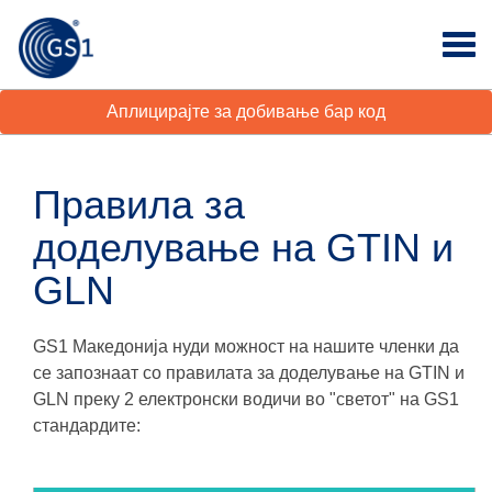
Аплицирајте за добивање бар код
Правила за
доделување на GTIN и
GLN
GS1 Македонија нуди можност на нашите членки да
се запознаат со правилата за доделување на GTIN и
GLN преку 2 електронски водичи во "светот" нa GS1
стандардите: