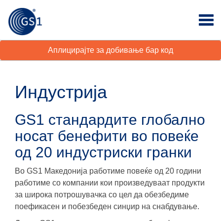
Аплицирајте за добивање бар код
Индустрија
GS1 стандардите глобално
носат бенефити во повеќе
од 20 индустриски гранки
Во GS1 Македонија работиме повеќе од 20 години
работиме со компании кои произведуваат продукти
за широка потрошувачка со цел да обезбедиме
поефикасен и побезбеден синџир на снабдување.