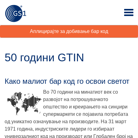
Аплицирајте за добивање бар код
50 години GTIN
Како малиот бар код го освои светот
Во 70 години на минатиот век со
развојот на потрошувачкото
општество и креирањето на синџири
супермаркети се појавила потребата
од уникатно означување на производите. На 31 март
1971 година, индустриските лидери го избираат
универзалниот код на производот или Глобален број на