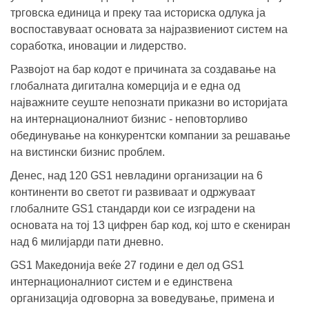
трговска единица и преку таа историска одлука ја
воспоставуваат основата за најразвиениот систем на
соработка, иновации и лидерство.
Развојот на бар кодот е причината за создавање на
глобалната дигитална комерција и е една од
најважните сеуште непознати приказни во историјата
на интернационалниот бизнис - неповторливо
обединување на конкурентски компании за решавање
на вистински бизнис проблем.
Денес, над 120 GS1 невладини организации на 6
континенти во светот ги развиваат и одржуваат
глобалните GS1 стандарди кои се изградени на
основата на тој 13 цифрен бар код, кој што е скениран
над 6 милијарди пати дневно.
GS1 Македонија веќе 27 години е дел од GS1
интернационалниот систем и е единствена
организација одговорна за воведување, примена и