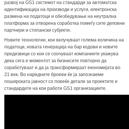
развој на GS1 системот на стандарди за автоматска
идентификација на производи и услуги, електронска
размена на податоци и обезбедување на неутрална
платформа за отворена соработка помеѓу сите деловни
партнери и стопански субјекти.
Новите технологии, кои вклучуваат голема количина на
податоци, новата генерација на бар кодови и новите
предизвици со кои се соочуваат компаниите укажува
дека сега е моментот за бизнисите повторно да
соработуваат и да ја трансформираат економијата во
21 век. Во наредните броеви ќе ја запознаеме
пошироката јавност со повеќе детали за проектите и
стандардите на кои работи GS1 организациите.