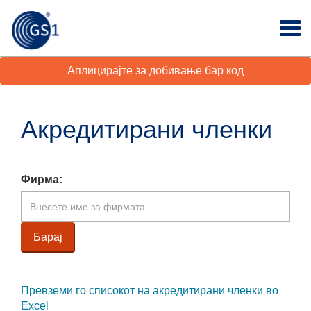
Аплицирајте за добивање бар код
Акредитирани членки
Фирма:
Превземи го списокот на акредитирани членки во
Excel