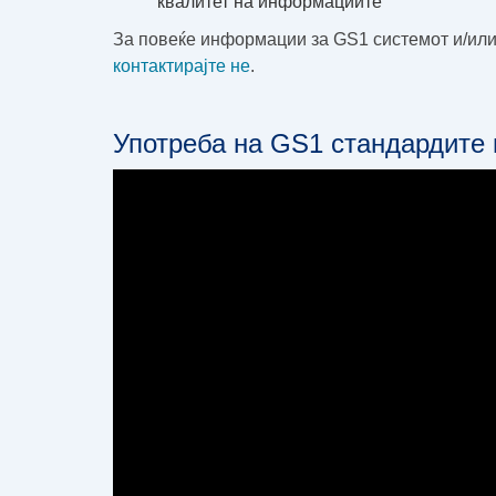
квалитет на информациите
За повеќе информации за GS1 системот и/или
контактирајте не
.
Употреба на GS1 стандардите 