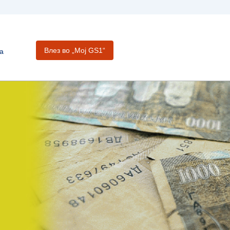
Влез во „Moj GS1“
а