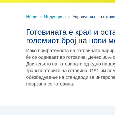
Home
Индустрија
Управување со готов
Готовината е крал и ост
големиот број на нови 
Иако прифатеноста на готовината варира
ќе се одвиваат во готовина. Денес 80% 
Движењето на готовината од едно на дру
транспортерите на готовина. GS1 им пома
обезбедување на стандарди за интеропе
поврзани со готовина.