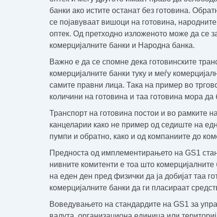
банки ако истите останат без готовина. Обрат
се појавуваат вишоци на готовина, народните
оптек. Од претходно изложеното може да се з
комерцијалните банки и Народна банка.
Важно е да се спомне дека готовинските тран
комерцијалните банки туку и меѓу комерцијалн
самите правни лица. Така на пример во тргов
количини на готовина и таа готовина мора да
Транспорт на готовина постои и во рамките н
канцеларии како не пример од седиште на ед
пумпи и обратно, како и од компаниите до ком
Предноста од имплементирањето на GS1 стан
нивните комитенти е тоа што комерцијалните б
на еден ден пред физички да ја добијат таа 
комерцијалните банки да ги пласираат средств
Воведувањето на стандардите на GS1 за упра
валута, организациона единица или териториј