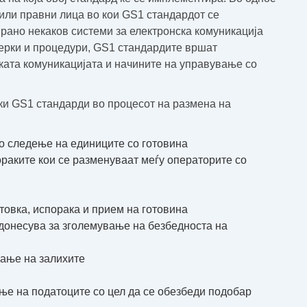
/или правни лица во кои GS1 стандардот се
ано некаков системи за електронска комуникација
ерки и процедури, GS1 стандардите вршат
ката комуникацијата и начините на управување со
ски GS1 стандарди во процесот на размена на
о следење на единиците со готовина
аките кои се разменуваат меѓу операторите со
товка, испорака и прием на готовина
донесува за зголемување на безбедноста на
ање на залихите
е на податоците со цел да се обезбеди подобар