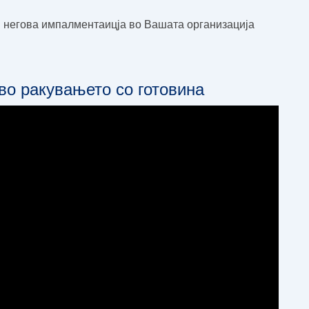
 негова импалментаицја во Вашата организација
во ракувањето со готовина