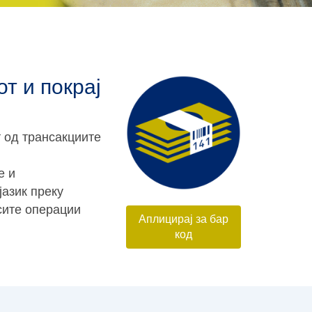
т и покрај
т од трансакциите
е и
јазик преку
сите операции
Аплицирај за бар
код