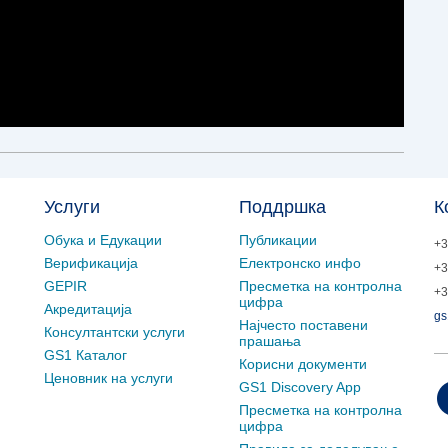
Услуги
Поддршка
К
Обука и Едукации
Публикации
+3
Верификација
Електронско инфо
+3
GEPIR
Пресметка на контролна
+3
цифра
Акредитација
gs
Најчесто поставени
Консултантски услуги
прашања
GS1 Каталог
Корисни документи
Ценовник на услуги
GS1 Discovery App
Пресметка на контролна
цифра