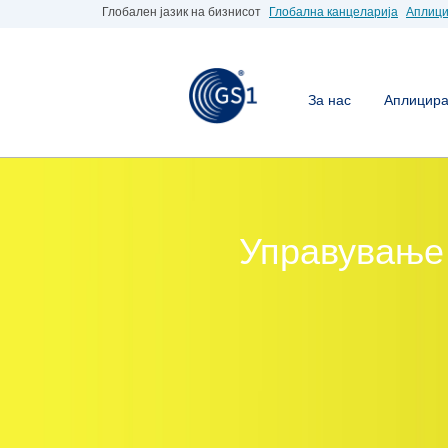
Глобален јазик на бизнисот
Глобална канцеларија
Аплици
За нас
Аплицирај
Управување 