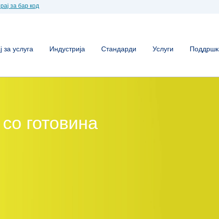
рај за бар код
 за услуга
Индустрија
Стандарди
Услуги
Поддршк
со готовина