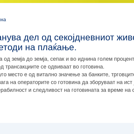
ина
анува дел од секојдневниот живо
методи на плаќање.
 од земја до земја, сепак и во иднина голем процен
од трансакциите се одвиваат во готовина.
го место е од витално значење за банките, трговцит
га на операторите со готовина да зборуваат на ист 
рабилност и следливост на готовината за време на 