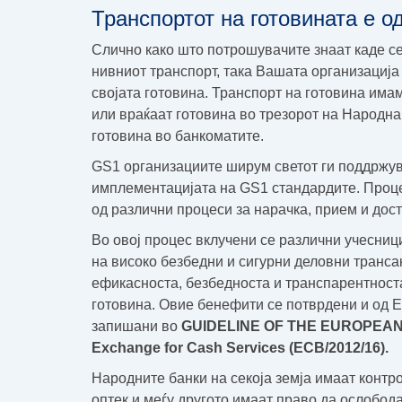
Транспортот на готовината е о
Слично како што потрошувачите знаат каде с
нивниот транспорт, така Вашата организација 
својата готовина. Транспорт на готовина има
или враќаат готовина во трезорот на Народна
готовина во банкоматите.
GS1 организациите ширум светот ги поддржув
имплементацијата на GS1 стандардите. Проце
од различни процеси за нарачка, прием и дост
Во овој процес вклучени се различни учесниц
на високо безбедни и сигурни деловни транса
ефикасноста, безбедноста и транспарентност
готовина. Овие бенефити се потврдени и од Е
запишани во
GUIDELINE OF THE EUROPEAN C
Exchange for Cash Services (ECB/2012/16).
Народните банки на секоја земја имаат контро
оптек и меѓу другото имаат право да ослобод