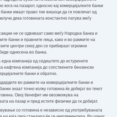
но кога на пазарот, односно кај комерцијалните банки
 банки имаат право тие вишоци да ги повлечат од
аклучи дека готовината константно патува меѓу
сакции не се одвиваат само меѓу Народна банка и
ите банки и правните лица, како и во рамките на
ските центри секој ден се прибираат огромни
 биде однесена во банка.
а една компанија од седиштето до истурените
на нафтена компанија до сопствените бензински
ерцијалните банки и обратно.
дардите во рамките на комерцијалните банки и
анки знаат точно колку готовина ќе добијат во текот
готовина. Овој бенефит им овозможува на
ата на пазар и пред истите физички да ги добијат.
вување со готовина е независно од употребуваната
а на која овој стандард ќе се имплементира. Во однос