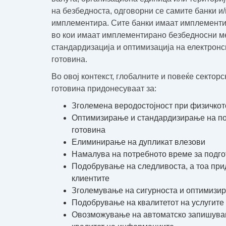
на безбедноста, одговорни се самите банки и
имплементира. Сите банки имаат имплементир
во кои имаат имплементирано безбедносни м
стандардизација и оптимизација на електронс
готовина.
Во овој контекст, глобалните и повеќе сектор
готовина придонесуваат за:
Зголемена веродостојност при физичкот
Оптимизирање и стандардизирање на пор
готовина
Елиминирање на дупликат влезови
Намалува на потребното време за подго
Подобрување на следливоста, а тоа при
клиентите
Зголемување на сигурноста и оптимизир
Подобрување на квалитетот на услугите
Овозможување на автоматско запишувањ