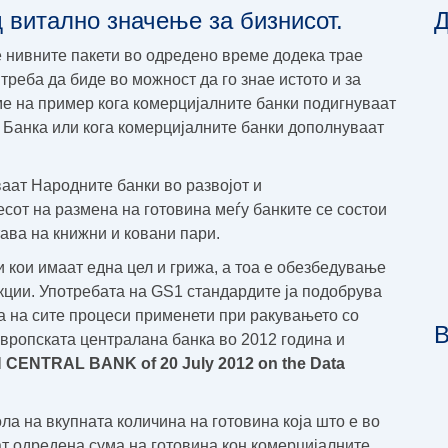
д витално значење за бизнисот.
Д
е нивните пакети во одредено време додека трае
треба да биде во можност да го знае истото и за
ме на пример кога комерцијалните банки подигнуваат
 Банка или кога комерцијалните банки дополнуваат
аат Народните банки во развојот и
сот на размена на готовина меѓу банките се состои
ава на книжни и ковани пари.
и кои имаат една цел и грижа, а тоа е обезбедување
кции. Употребата на GS1 стандардите ја подобрува
а на сите процеси применети при ракувањето со
В
вропската централана банка во 2012 година и
ENTRAL BANK of 20 July 2012 on the Data
ла на вкупната количина на готовина која што е во
ат одредена сума на готовина кон комерцијалните