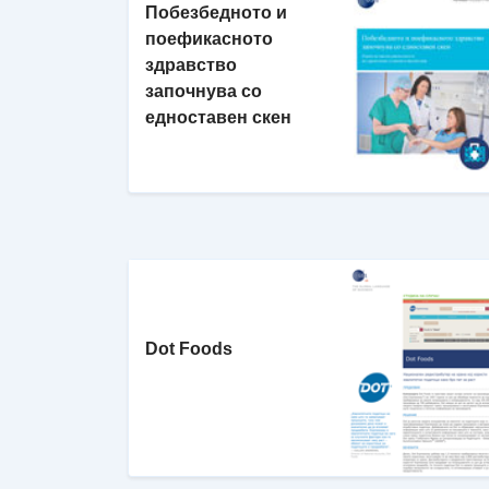
Побезбедното и
поефикаснотo
здравство
започнува со
едноставен скен
Dot Foods