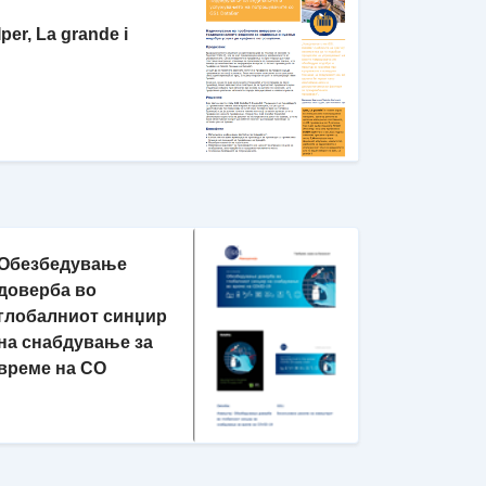
Iper, La grande i
Обезбедување
доверба во
глобалниот синџир
на снабдување за
време на CO