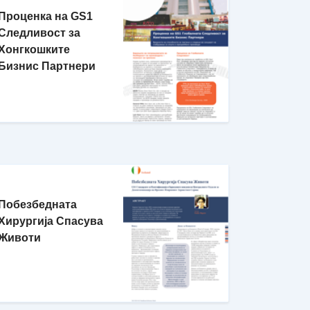
Проценка на GS1
Следливост за
Хонгкошките
Бизнис Партнери
Побезбедната
Хирургија Спасува
Животи