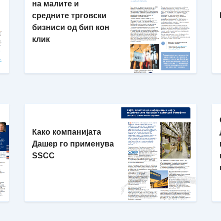
на малите и
средните трговски
бизниси од бип кон
клик
Како компанијата
Дашер го применува
SSCC