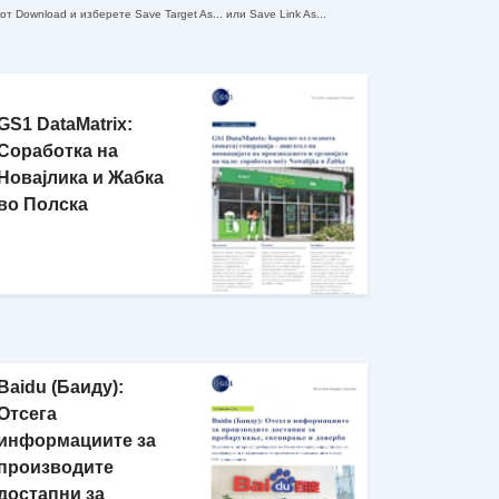
кот
Download
и изберете Save Target As... или Save Link As...
GS1 DataMatrix:
Соработка на
Новајлика и Жабка
во Полска
Baidu (Баиду):
Отсега
информациите за
производите
достапни за