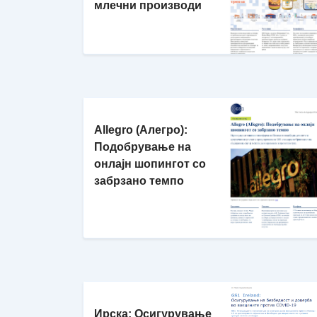
млечни производи
Allegro (Алегро):
Подобрување на
онлајн шопингот со
забрзано темпо
Ирска: Осигурување