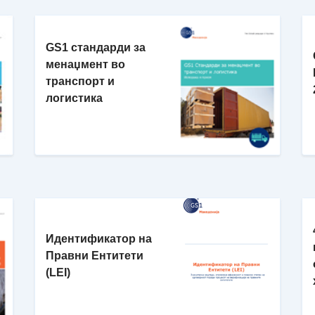
GS1 стандарди за
менаџмент во
транспорт и
логистика
Идентификатор на
Правни Ентитети
(LEI)