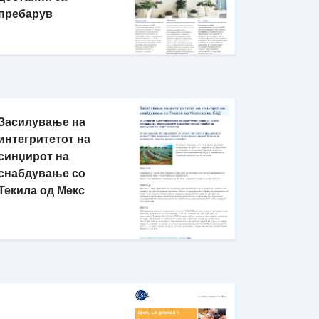
пребарув
Засилување на
интегритетот на
синџирот на
снабдување со
Текила од Мекс