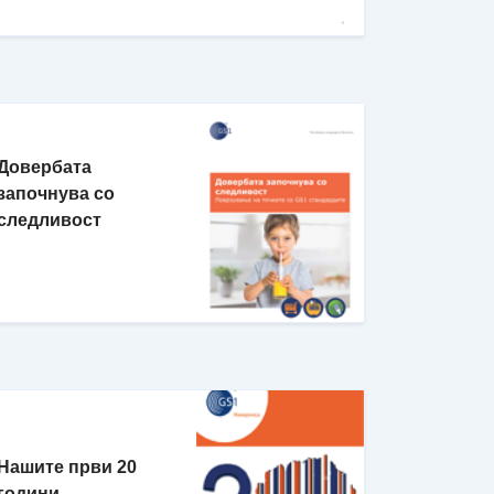
Довербата
започнува со
следливост
Нашите први 20
години