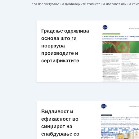
* за прелистување на публикациите стиснете на насловот или на сама
Градење одржлива
основа што ги
поврзува
производите и
сертификатите
Видливост и
ефикасност во
синџирот на
снабдување со