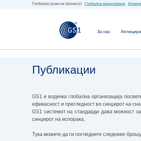
Глобален јазик на бизнисот
Глобална канцеларија
Аплици
За нас
Аплицирај
Публикации
GS1 е водечка глобална организација посве
ефикасност и прегледност во синџирот на сн
GS1 системот на стандарди дава можност за
синџирот на испорака.
Тука можете да ги погледнете следниве брошу