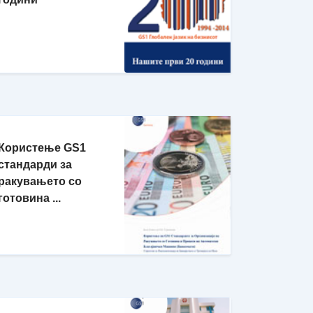
Користење GS1
стандарди за
ракувањето со
готовина ...