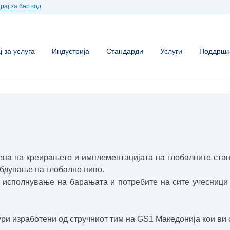
рај за бар код
 за услуга
Индустрија
Стандарди
Услуги
Поддршк
тена на креирањето и имплементацијата на глобалните ста
абдување на глобално ниво.
 исполнување на барањата и потребите на сите учесници 
ри изработени од стручниот тим на GS1 Македонија кои ви