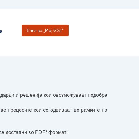
Влез во „Moj GS1“
а
ндарди и решенија кои овозможуваат подобра
во процесите кои се одвиваат во рамките на
 се достапни во PDF* формат: