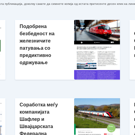
та публикација, доколку сакате да симнете копија од истата притисенте десен клик на лин
Подобрена
безбедност на
железничите
патувања со
предиктивно
одржување
Соработка меѓу
компанијата
Шафлер и
Швајцарската
Федерална