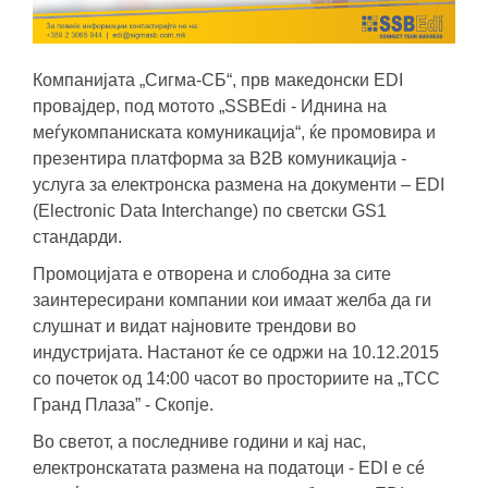
Компанијата „Сигма-СБ“, прв македонски EDI
провајдер, под мотото
„SSBEdi - Иднина на
меѓукомпаниската комуникацијa“
, ќе промовира и
презентира платформа за B2B комуникација -
услуга за електронска размена на документи –
EDI
(Electronic Data Interchange) по светски GS1
стандарди
.
Промоцијата е отворена и слободна за сите
заинтересирани компании кои имаат желба да ги
слушнат и видат најновите трендови во
индустријата. Настанот ќе се одржи на
10.12.2015
со почеток од 14:00 часот во просториите на „TCC
Гранд Плаза” - Скопје
.
Во светот, а последниве години и кај нас,
електронскатата размена на податоци - EDI е сé