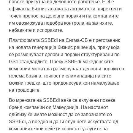
повеќе присутна во деловното работење. EDI е
ефикасна бизнис алатка за автоматски, директен и
точен пренос на деловни пораки и на компаниите
им овозможува подобра контрола на залихите,
набавките и испораките.
Платформата SSBEdi на Сигма-СБ е претставник
на новата генерација бизнис решенија, преку која
се разменуваат деловни пораки структурирани по
GS1 стандардите. Преку SSBEdi македонските
компании можат да разменуваат деловни пораки со
голема брзина, точност и елиминација на сите
можни грешки, што придонесува кон намалување
на трошоците.
Во мрежата на SSBEdi веќе се вклучени повеќе
бренд компании од Македонија. На настанот
одблизу ќе имате можност да се запознаете со
SSBEdi, а воедно и да ги слушнете искуствата од
компаниите кои веќе ги користат услугите на