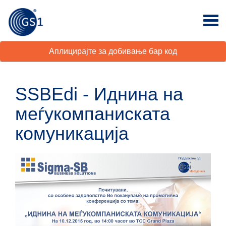
Аплицирајте за добивање бар код
SSBEdi - Иднина на
меѓукомпаниската
комуникацијa