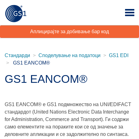
Аплицирајте за добивање бар код
Стандарди
Споделување на податоци
GS1 EDI
GS1 EANCOM®
GS1 EANCOM®
GS1 EANCOM® e GS1 подмножество на UNI/EDIFACT
стандардот (United Nations Electronic Data Interchange
for Administration, Commerce and Transport). Ги содржи
само елементите на пораките кои се од значење за
деловните апликации и се задолжително по синтакса.