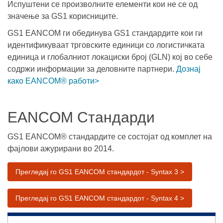
Испуштени се произволните елементи кои не се од
значење за GS1 корисниците.
GS1 EANCOM ги обединува GS1 стандардите кои ги
идентификуваат трговските единици со логистичката
единица и глобалниот локациски број (GLN) кој во себе
содржи информации за деловните партнери.
Дознај
како EANCOM® работи>
EANCOM Стандарди
GS1 EANCOM® стандардите се состојат од комплет на
фајлови ажурирани во 2014.
Прегледај го GS1 EANCOM стандардот - Syntax 3 >
Прегледај го GS1 EANCOM стандардот - Syntax 4 >