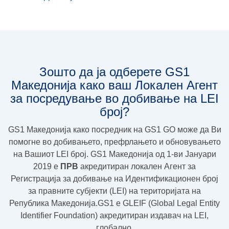
Зошто да ја одберете GS1
Македонија како ваш Локален Агент
за посредување во добивање на LEI
број?
GS1 Македонија како посредник на GS1 GO може да Ви
помогне во добивањето, префрлањето и обновувањето
на Вашиот LEI број. GS1 Македонија од 1-ви Јануари
2019 e
ПРВ
акредитиран локален Агент за
Регистрација за добивање на Идентификационен број
за правните субјекти (LEI) на територијата на
Република Македонија.GS1 e GLEIF (Global Legal Entity
Identifier Foundation) акредитиран издавач на LEI,
глобално.