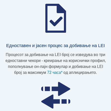
Едноставен и јасен процес за добивање на LEI
Процесот за добивање на LEI број се изведува во три
едноставни чекори - креирање на кориснички профил,
пополнување он-лајн формулар и добивање на LEI
број за максимум
72 часа*
од аплицирањето.