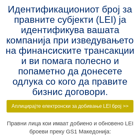
Идентификациониот број за
правните субјекти (LEI) ja
идентификува вашата
компанија при изведувањето
на финансиските трансакции
и ви помага полесно и
попаметно да донесете
одлука со кого да правите
бизнис договори.
Аплицирајте електронски за добивање LEI број >>
Правни лица кои имаат добиено и обновено LEI
броеви преку GS1 Македонија: