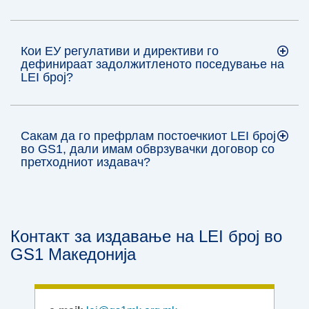
Кои ЕУ регулативи и директиви го
дефинираат задолжитленото поседување на
LEI број?
Сакам да го префрлам постоечкиот LEI број
во GS1, дали имам обврзувачки договор со
претходниот издавач?
Контакт за издавање на LEI број во
GS1 Македонија