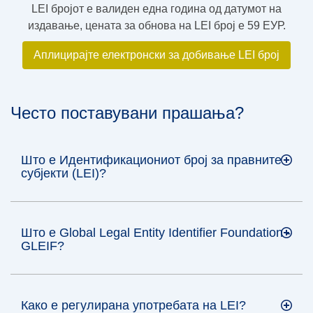
LEI бројот е валиден една година од датумот на
издавање, цената за обнова на LEI број е 59 ЕУР.
Аплицирајте електронски за добивање LEI број
Често поставувани прашања?
Што е Идентификациониот број за правните
субјекти (LEI)?
Што е Global Legal Entity Identifier Foundation -
GLEIF?
Како е регулирана употребата на LEI?