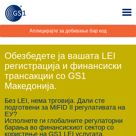
Аплицирајте за добивање бар код
Обезбедете ја вашата LEI
регистрација и финансиски
трансакции со GS1
Македонија.
Без LEI, нема трговија. Дали сте
подготвени за MiFID II регулативата на
ЕУ?
Исполнете ги глобалните регулаторни
барања во финансискиот сектор со
користење на GS1 LEI услугата.