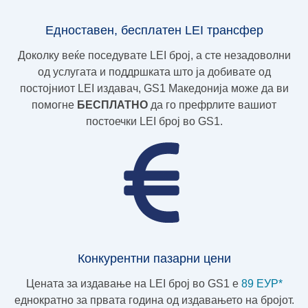
Едноставен, бесплатен LEI трансфер
Доколку веќе поседувате LEI број, а сте незадоволни
од услугата и поддршката што ја добивате од
постојниот LEI издавач, GS1 Македонија може да ви
помогне
БЕСПЛАТНО
да го префрлите вашиот
постоечки LEI број во GS1.
Конкурентни пазарни цени
Цената за издавање на LEI број во GS1 e
89 ЕУР*
еднократно за првата година од издавањето на бројот.