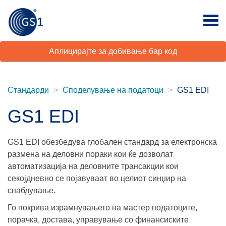
Аплицирајте за добивање бар код
Стандарди
Споделување на податоци
GS1 EDI
GS1 EDI
GS1 EDI обезбедува глобален стандард за електронска
размена на деловни пораки кои ќе дозволат
автоматизација на деловните трансакции кои
секојдневно се појавуваат во целиот синџир на
снабдување.
Го покрива израмнувањето на мастер податоците,
порачка, достава, управување со финансиските