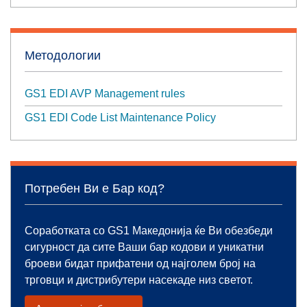
Методологии
GS1 EDI AVP Management rules
GS1 EDI Code List Maintenance Policy
Потребен Ви е Бар код?
Соработката со GS1 Македонија ќе Ви обезбеди
сигурност да сите Ваши бар кодови и уникатни
броеви бидат прифатени од најголем број на
трговци и дистрибутери насекаде низ светот.