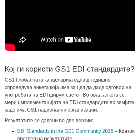
Кој ги користи GS1 EDI стандардите?
GS1 Глобалната канцеларија еднаш годишно
спроведува анкета која има за цел да даде одговор на
употребата на EDI ширум светот. Во оваа анкета се
мери имплементацијата на EDI стандардите во земјите
каде има GS1 национални организации.
Резултатите се дадени во две верзии:
EDI Standards in the GS1 Community 2015
– Краток
преглед на резултатите