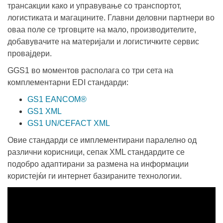
трансакции како и управување со транспортот,
логистиката и магацините. Главни деловни партнери во
оваа поле се трговците на мало, производителите,
добавувачите на материјали и логистичките сервис
провајдери.
GGS1 во моментов располага со три сета на
комплементарни
EDI
стандарди:
GS1 EANCOM®
GS1 XML
GS1 UN/CEFACT XML
Овие стандарди се имплементирани паралелно од
различни корисници, сепак XML стандардите се
подобро адаптирани за размена на информации
користејќи ги интернет базираните технологии.