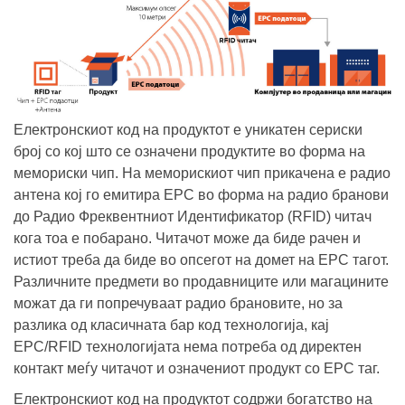
Електронскиот код на продуктот е уникатен сериски
број со кој што се означени продуктите во форма на
мемориски чип. На меморискиот чип прикачена е радио
антена кој го емитира EPC во форма на радио бранови
до Радио Фреквентниот Идентификатор (RFID) читач
кога тоа е побарано. Читачот може да биде рачен и
истиот треба да биде во опсегот на домет на EPC тагот.
Различните предмети во продавниците или магацините
можат да ги попречуваат радио брановите, но за
разлика од класичната бар код технологија, кај
EPC/RFID технологијата нема потреба од директен
контакт меѓу читачот и означениот продукт со EPC таг.
Електронскиот код на продуктот содржи богатство на