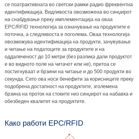
се поатрактивната во светски рамки радио фреквентна
идентификација. Видливоста овозможена во синџирот
на снабдување преку имплементација на оваа
EPC/RFID технологија за означување на продуктите е
поточна, а следливоста е поголема. Оваа технологија
овозможува идентификација на продукти, зачувување
и читање на податоците за продуктите и на
оддалеченост до 10 метри (без разлика дали продуктот
е во видното поле на читачот или не), притоа се
постигнуваат и брзини на читање и до 500 продукти во
секунда. Сето ова носи бенефити за корисниците преку
подобрена достапност на продуктите, зголемена
брзина на проток на стоките низ синџирот на набавка и
обезбеден квалитет на продуктите.
Како работи EPC/RFID