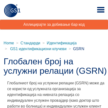
Аплицирајте за добивање бар код
Home
Стандарди
Идентификација
GS1 идентификациони клучеви
GSRN
Глобален број на
услужни релации (GSRN)
Глобалниот број на услужни релации (GSRN) може да
се користи од услужната организација за
идентификација на нивната релација со
индивидуален услужен провајдер (како доктор што
работи во болница) и индивидуален услужен клиент