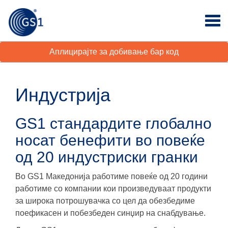
Аплицирајте за добивање бар код
Индустрија
GS1 стандардите глобално
носат бенефити во повеќе
од 20 индустриски гранки
Во GS1 Македонија работиме повеќе од 20 години
работиме со компании кои произведуваат продукти
за широка потрошувачка со цел да обезбедиме
поефикасен и побезбеден синџир на снабдување.