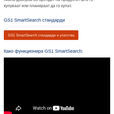
купуваат или планираат да го купат.
GS1 SmartSearch стандарди
GS1 SmartSearch стандарди и упатства
Како функционира GS1 SmartSearch: