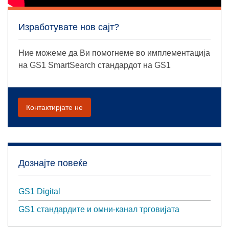
Изработувате нов сајт?
Ние можеме да Ви помогнеме во имплементација
на GS1 SmartSearch стандардот на GS1
Контактирјате не
Дознајте повеќе
GS1 Digital
GS1 стандардите и омни-канал трговијата