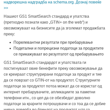
надворешна надградба на schema.org. Дознај повеќе
>>
Нашиот GS1 SmartSearch стандард и упатства
(претходно познати како „GTIN+ on the web“) и
овозможуваат на бизнисите да ја зголемат продажбата
преку:
Порелевантни резултати при пребарување
Подетални и попрецизни податоци за продуктите
се прикажуваат во резултатот од пребарувањето
GS1 SmartSearch стандардот и упатствата ги
постигнуваат овие бенефити преку овозможување да
се креираат структурирани податоци за продукт и тие
да се поврзат со GTIN-от на продуктот. Структурните
податоци за продуктот потоа можат да се користат од
интернет пребарувачите, апликациите за паметни
телефони итн., со цел да се обезбедат доволно
податоци за крајните потрошувачи и со тоа да се добие
нивна доверба во брендот на продуктот што го