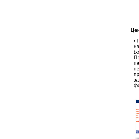
Цен
• 
н
(х
П
п
н
пр
за
фо