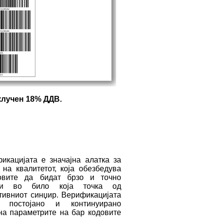
 вклучен 18% ДДВ.
ацијата е значајна алатка за
 на квалитетот, која обезбедува
овите да бидат брзо и точно
ани во било која точка од
тивниот синџир. Верификацијата
а постојано и континуирано
а параметрите на бар кодовите