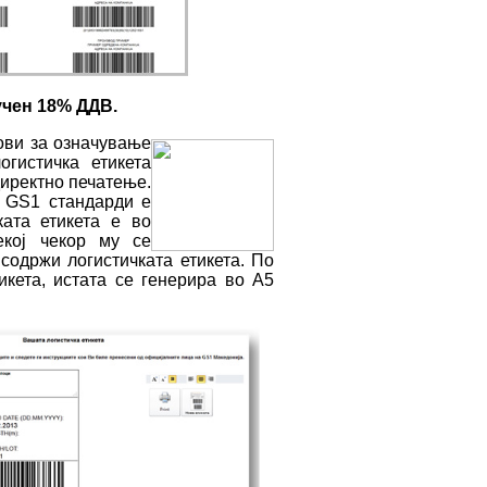
лучен 18% ДДВ.
дови за означување
огистичка етикета
директно печатење.
о GS1 стандарди е
ката етикета е во
екој чекор му се
содржи логистичката етикета. По
икета, истата се генерира во A5