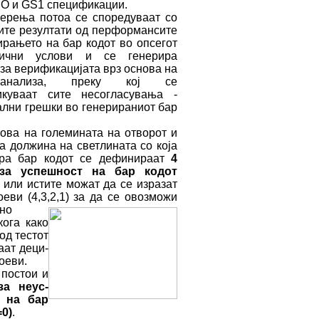
SO и GS1 спецификации.
рења потоа се споредуваат со
ите резултати од перформансите
ирањето на бар кодот во опсегот
ични услови и се генерира
 за верификацијата врз основа на
анализа, преку кој се
икуваат сите несогласувања -
ални грешки во генерираниот бар
ва на големината на отворот и
а должина на светлината со која
ира бар кодот се дефинираат
4
за успешност на бар кодот
или истите можат да се изразат
оеви (4,3,2,1) за да се овозможи
но
ога како
од тестот
аат деци-
оеви.
постои и
за неус-
 на бар
=0)
.