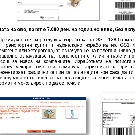
ата на овој пакет е 7.000 ден. на годишно ниво, без вк
Премиум пакет, кој вклучува изработка на GS1 -128 барко
а транспортни кутии и најзначајно изработка на GS1 л
омогена или хетерогена) за означување на палети и нивно 
равилно означување на транспортните кутии и палети п
асош за извоз на компаниите. Изработката на логистич
еколку чекори, низ кои поминува корисникот и при с
езентираат различни опции за податоците кои сака да ги 
вршувањето на внесот на податоците за логистичката ет
рмат и може директно да се печати.