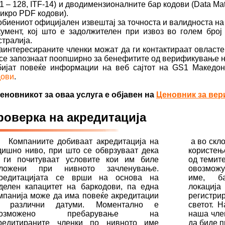
 – 128, ITF-14) и дводимензионалните бар кодови (Data Mat
икро PDF кодови).
биениот официјален извештај за точноста и валидноста на 
кумент, кој што е задолжителен при извоз во голем број
тралија.
интересираните членки можат да ги контактираат овласте
 се запознаат поопширно за бенефитите од верификување н
бијат повеќе информации на веб сајтот на GS1 Македон
дови
.
новникот за оваа услуга е објавен на
Ценовник за вер
роверка на акредитација
мпаниите добиваат акредитација на
а во скло
дишно ниво, при што се обврзуваат дека
користењ
 ги почитуваат условите кои им биле
од темит
ложени при нивното зачленување.
овозможу
редитацијата се врши на основа на
име, б
делен капацитет на баркодови, па една
локац
мпанија може да има повеќе акредитации
регистри
о различни датуми. Моментално е
светот. Н
возможено пребарување на
наша чле
редитираните членки по нивното име
да биде п