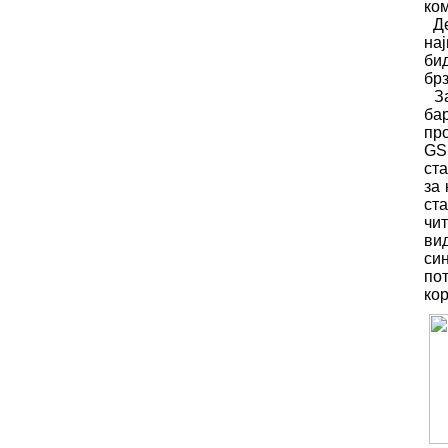
ком
Де
на
би
бр
За
ба
про
GS
ст
за
ст
чи
ви
си
по
ко