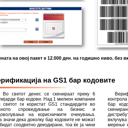
ната на овој пакет е 12.000 ден. на годишно ниво, без
рификација на GS1 бар кодовите
 светот денес се скенираат преку 6
Верифик
лијарди бар кодови. Над 1 милион компании
контрола
з светот ги користат GS1 стандардите во
бар код
вното спроведување на бизнис и
скенир
доволување на корисничките очекувања.
дистрибу
а значи дека доколку бар кодовите не можат
вклучув
бидат соодветно декодирани, тоа ќе ја чини
мерење н