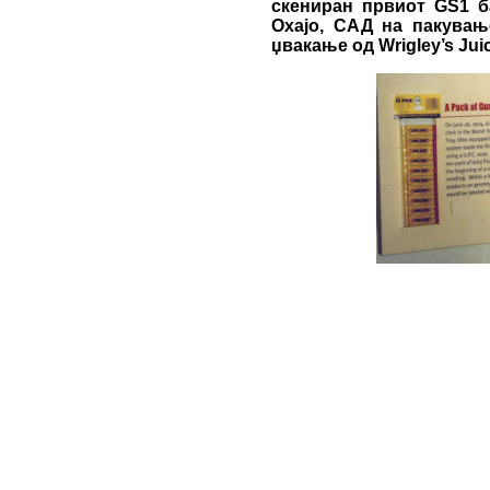
скениран првиот GS1 ба
Охајо, САД на пакувањ
џвакање од Wrigley’s Јuic