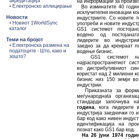
акредитација
на информации за производ
•
Електронско аплицирање
Во изминатите 40 годин
исклучителни иновации ко
Новости
индустриите. Со новите т
•
Новиот 1WorldSync
употреби и новите индустр
каталог
GS1 системот постоја
водено од постојанат
Теми на бројот
лидерите во индустри
•
Електронска размена на
заедно за да креираат п
податоците - Што, како и
водење бизнис.
зошто?
GS1 системот на 
најраспространетиот сис
во дистрибутивниот син
користат над 2 милиони к
бизнис низ 150 земји во
индустрии.
Приказната за форми
меѓународнаta организа
стандарди започнува 
година
, кога лидерите 
индустрија заеднички го 
бар код како нивен индуст
идентификација на прои
познат како GS1 бар код.
На 26 јуни 1974 годин