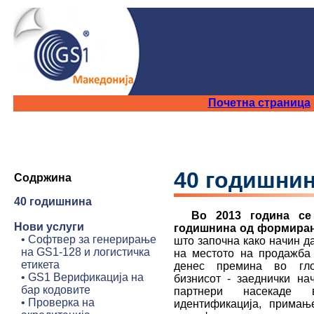
Почетна страница
40 годишни
Содржина
40 годишнина
Во 2013 година се 
Нови услуги
годишнина од формира
•
Софтвер за генерирање
што започна како начин да
на GS1-128 и логистичка
на местото на продажба
етикета
денес премина во гло
•
GS1 Верификација на
бизнисот - заеднички на
бар кодовите
партнери насекаде
•
Проверка на
идентификација, примањ