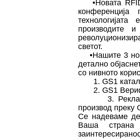
•Новата RFID 
конференција 
технологијата
производите и
револуционизира
светот.
•Нашите 3 нови
детално објасне
со нивното кори
1. GS1 каталог
2. GS1 Верифи
3. Рекламира
производ преку
Се надеваме де
Ваша страна 
заинтересирано