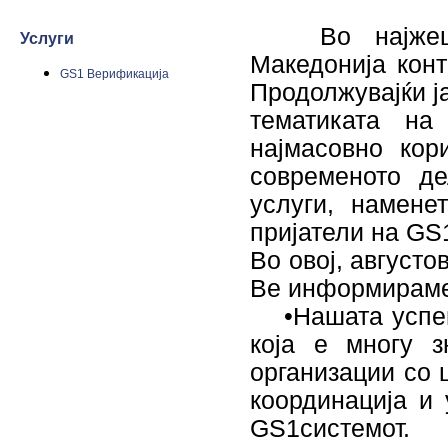
Во најжешки
Услуги
Македонија конт
GS1 Верификација
Продолжувајќи ј
тематиката на
најмасовно кор
современото д
услуги, намене
пријатели на GS
Во овој, августо
Ве информираме
•Нашата успешн
која е многу 
организации со 
координација и
GS1системот.