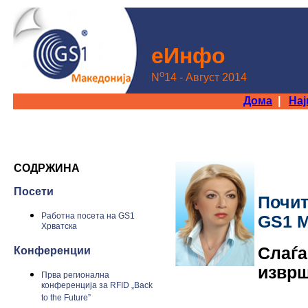
еИнфo
o
N
14 - Август 2014
Дома
|
На
СОДРЖИНА
Посети
Почи
Работна посета на GS1
GS1 М
Хрватска
Слаѓа
Конференции
изврш
Прва регионална
конференција за RFID „Back
to the Future”