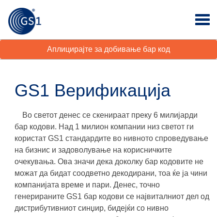
Аплицирајте за добивање бар код
GS1 Верификација
Во светот денес се скенираат преку 6 милијарди
бар кодови. Над 1 милион компании низ светот ги
користат GS1 стандардите во нивното спроведување
на бизнис и задоволување на корисничките
очекувања. Ова значи дека доколку бар кодовите не
можат да бидат соодветно декодирани, тоа ќе ја чини
компанијата
време и пари
. Денес, точно
генерираните GS1 бар кодови се највиталниот дел од
дистрибутивниот синџир, бидејќи со нивно