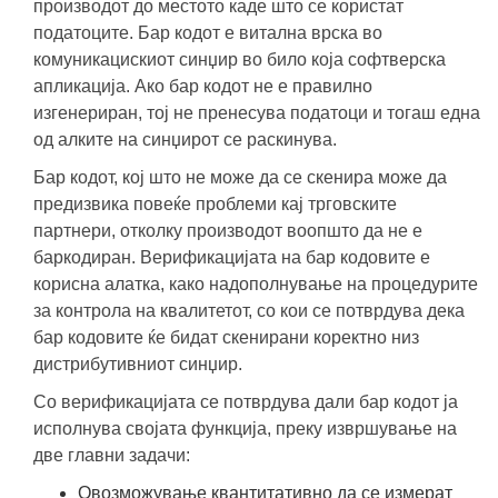
производот до местото каде што се користат
податоците. Бар кодот е витална врска во
комуникацискиот синџир во било која софтверска
апликација. Ако бар кодот не е правилно
изгенериран, тој не пренесува податоци и тогаш една
од алките на синџирот се раскинува.
Бар кодот, кој што не може да се скенира може да
предизвика повеќе проблеми кај трговските
партнери, отколку производот воопшто да не е
баркодиран. Верификацијата на бар кодовите е
корисна алатка, како надополнување на процедурите
за контрола на квалитетот, со кои се потврдува дека
бар кодовите ќе бидат скенирани коректно низ
дистрибутивниот синџир.
Со верификацијата се потврдува дали бар кодот ја
исполнува својата функција, преку извршување на
две главни задачи:
Овозможување квантитативно да се измерат