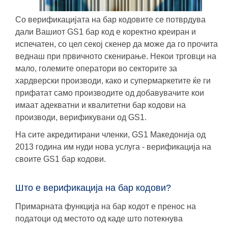
Со верификацијата на бар кодовите се потврдува
дали Вашиот GS1 бар код е коректно креиран и
испечатен, со цел секој скенер да може да го прочита
веднаш при првичното скенирање. Некои трговци на
мало, големите оператори во секторите за
хардверски производи, како и супермаркетите ќе ги
прифатат само производите од добавувачите кои
имаат aдекватни и квалитетни бар кодови на
производи, верификувани од GS1.
На сите акредитирани членки, GS1 Македонија од
2013 година им нуди нова услуга - верификација на
своите GS1 бар кодови
.
Што е верификација на бар кодови?
Примарната функција на бар кодот е пренос на
податоци од местото од каде што потекнува