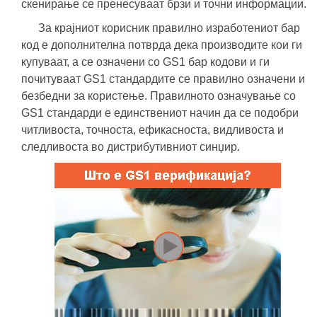
скенирање се пренесуваат брзи и точни информации.
За крајниот корисник правилно изработениот бар
код е дополнителна потврда дека производите кои ги
купуваат, а се означени со GS1 бар кодови и ги
почитуваат GS1 стандардите се правилно означени и
безбедни за користење. Правилното означување со
GS1 стандарди е единствениот начин да се подобри
читливоста, точноста, ефикасноста, видливоста и
следливоста во дистрибутивниот синџир.