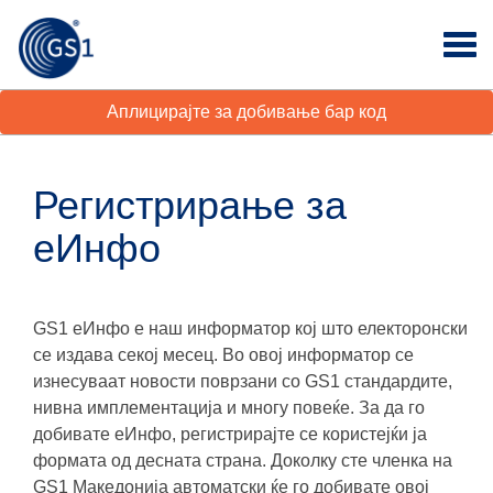
Аплицирајте за добивање бар код
Регистрирање за
еИнфо
GS1 еИнфо е наш информатор кој што електоронски
се издава секој месец. Во овој информатор се
изнесуваат новости поврзани со GS1 стандардите,
нивна имплементација и многу повеќе. За да го
добивате еИнфо, регистрирајте се користејќи ја
формата од десната страна. Доколку сте членка на
GS1 Македонија автоматски ќе го добивате овој