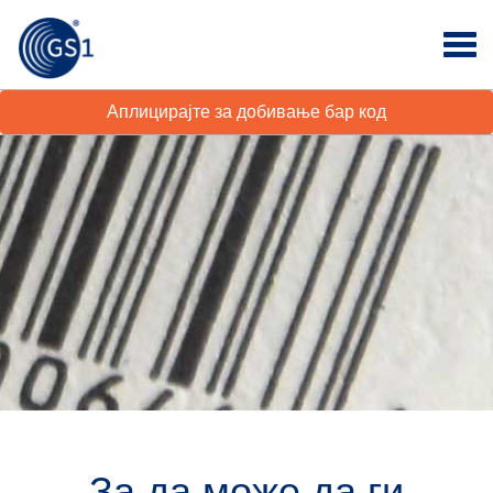
Аплицирајте за добивање бар код
За да може да ги