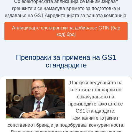
Со електорнската апликација се минимизираат
грешките и се намалува времето за подготовка и
издавање на GS1 Акредитацијата за вашата компанија.
Аплицирајте електронски за добивање GTIN (бар
код) број
Препораки за примена на GS1
стандардите
„Преку воведувањето на
светските стандарди во
означувањето на
производите како што се
GS1 стандардите,
компаниите го јакнат
сопствениот бренд и ја подобруваат конкурентноста.