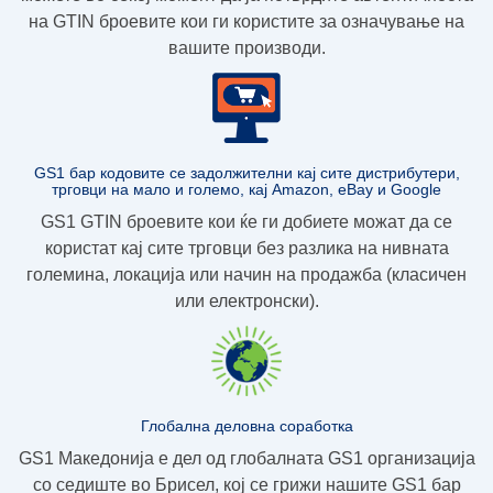
на GTIN броевите
кои ги користите за означување на
вашите производи.
GS1 бар кодовите се задолжителни кај сите дистрибутери,
трговци на мало и големо, кај Amazon, eBay и Google
GS1 GTIN броевите кои ќе ги добиете можат да се
користат кај сите трговци без разлика на нивната
големина, локација или начин на продажба (класичен
или електронски).
Глобална деловна соработка
GS1 Македонија е дел од глобалната GS1 организација
со седиште во Брисел, кој се грижи нашите GS1 бар