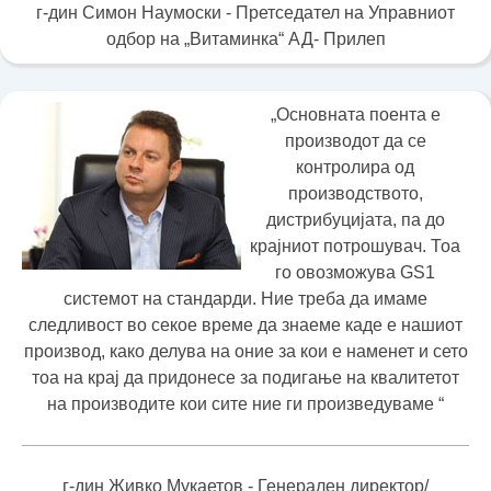
г-дин Симон Наумоски - Претседател на Управниот
одбор на „Витаминка“ АД- Прилеп
„Основната поента е
производот да се
контролира од
производството,
дистрибуцијата, па до
крајниот потрошувач. Тоа
го овозможува GS1
системот на стандарди. Ние треба да имаме
следливост во секое време да знаеме каде е нашиот
производ, како делува на оние за кои е наменет и сето
тоа на крај да придонесе за подигање на квалитетот
на производите кои сите ние ги произведуваме “
г-дин Живко Мукаетов - Генерален директор/