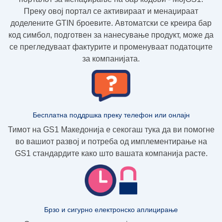
Преку овој портал се активираат и менаџираат
доделените GTIN броевите. Автоматски се креира бар
код симбол, подготвен за нанесување продукт, може да
се прегледуваат фактурите и променуваат податоците
за компанијата.
Бесплатна поддршка преку телефон или онлајн
Тимот на GS1 Македонија е секогаш тука да ви помогне
во вашиот развој и потреба од имплементирање на
GS1 стандардите како што вашата компанија расте.
Брзо и сигурно електронско аплицирање