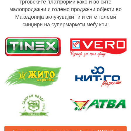
трговските платформи како и во сите
малопродажни и големо продажни објекти во
Македонија вклучувајќи ги и сите големи
синџири на супермаркети меѓу кои: