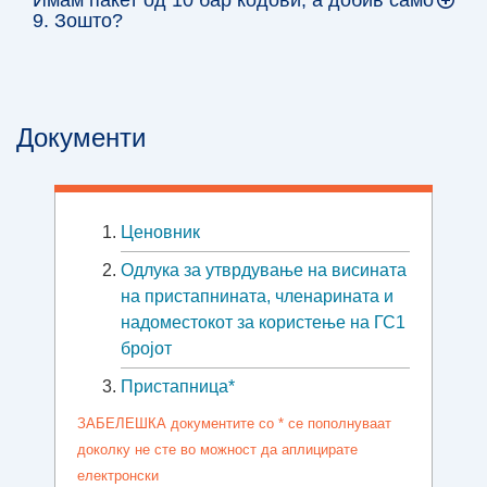
9. Зошто?
Документи
Ценовник
Oдлука за утврдување на висината
на пристапнината, членарината и
надоместокот за користење на ГС1
бројот
Пристапница*
ЗАБЕЛЕШКА документите со * се пополнуваат
доколку не сте во можност да аплицирате
електронски