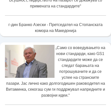
Всушност, лидерството на пазарот се докажува со
примената на стандардите“
г-дин Бранко Азески - Претседател на Стопанската
комора на Македонија
„Само со воведувањето на
нови стандарди, како GS1
стандардите може да се
следат барањата на
потрошувачите и да се
успее на странските
пазари. Јас лично како долгогодишен раководител на
Витаминка, секогаш сум ги поддржувал напредните и
развојни идеи.“