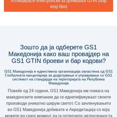
Аплицирајте електронски за добивање GTIN (бар
код) број
Зошто да ја одберете GS1
Македонија како ваш провајдер на
GS1 GTIN броеви и бар кодови?
GS1 Македонија е единствена организација овлaстена од GS1
Глобалната канцеларија за доделување и управување со GS1
системот на стандарди на територијата на Република
Македонија
Повеќе од 24 години, GS1 Македoнија им помага на
македонските компании да ги иднетификуваат своите
производи уникатно ширум светот. Со зачленувањето
во GS1 Македонија добивате и
Акредитација
со која
можете во секој момент да ја потврдите
автентичноста