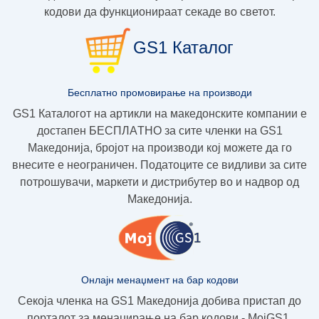
кодови да функционираат секаде во светот.
GS1 Каталог
Бесплатно промовирање на производи
GS1 Каталогот на артикли на македонските компании е
достапен
БЕСПЛAТНО
за сите членки на GS1
Македoнија, бројот на производи кој можете да го
внесите е неограничен. Податоците се видливи за сите
потрошувачи, маркети и дистрибутер во и надвор од
Македонија.
Онлајн менаџмент на бар кодови
Секоја членка на GS1 Македонија добива пристап до
порталот за менаџирање на бар кодови - МојGS1.