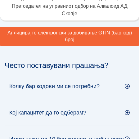
Претседател на управниот одбор на Алкалоид АД
Скопје
Аплицирајте електронски за добивање GTIN (бар код)
број
Често поставувани прашања?
Колку бар кодови ми се потребни?
Кој капацитет да го одберам?
Имам пакет од 10 бар кодови, а добив само