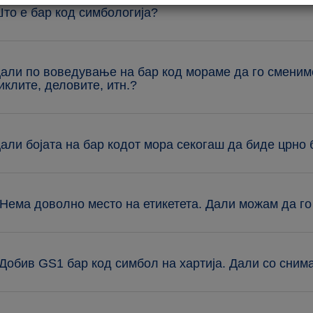
Што е бар код симбологија?
Дали по воведување на бар код мораме да го сменим
иклите, деловите, итн.?
Дали бојата на бар кодот мора секогаш да биде црно
 Нема доволно место на етикетета. Дали можам да г
 Добив GS1 бар код симбол на хартија. Дали со сни