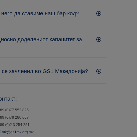
 него да ставиме наш бар код?
односно доделениот капацитет за
м се зачленил во GS1 Македонија?
онтакт:
89 (0)77 552 826
89 (0)78 280 667
89 (0)2 3 254 251
1mk@gs1mk.org.mk