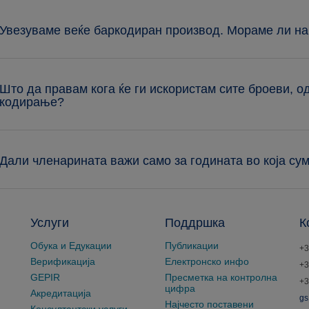
 Увезуваме веќе баркодиран производ. Мораме ли на
 Што да правам кога ќе ги искористам сите броеви, 
кодирање?
 Дали членарината важи само за годината во која су
Услуги
Поддршка
К
Обука и Едукации
Публикации
+3
Верификација
Електронско инфо
+3
GEPIR
Пресметка на контролна
+3
цифра
Акредитација
gs
Најчесто поставени