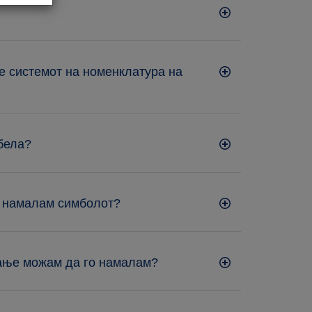
е системот на номенклатура на
 бела?
о намалам симболот?
мање можам да го намалам?