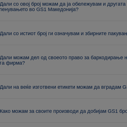
 Дали со овој број можам да ја обележувам и другата 
ленувањето во GS1 Македонија?
 Дали со истиот број ги означувам и збирните пакува
 Дали можам дел од своеото право за баркодирање н
га фирма?
 Дали на веќе изготвени етикети можам да вградам 
 Како можам за своите производи да добијам GS1 бр