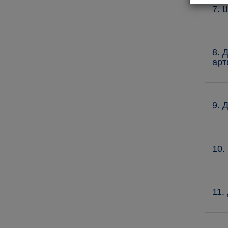
7. 
8. 
арт
9. 
10.
11.