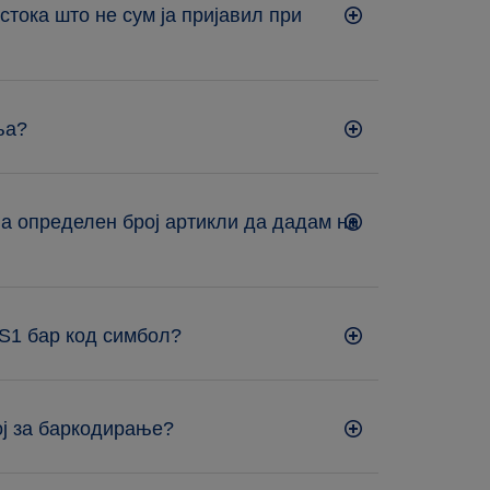
стока што не сум ја пријавил при
ња?
а определен број артикли да дадам на
GS1 бар код симбол?
ој за баркодирање?