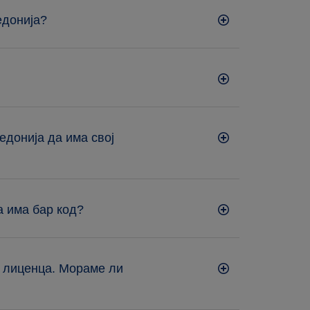
едонија?
едонија да има свој
а има бар код?
о лиценца. Мораме ли