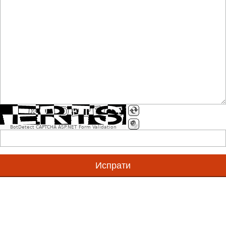
Што се GS1 стандарди?
Што е Единствен Матичен GS1 Број (GS1ЕМБ)?
Што е GS1 број?
BotDetect CAPTCHA ASP.NET Form Validation
Дали првите бројки говорат за земјата од каде потек
Што е GS1 бар код симбол?