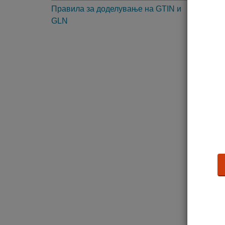
Правила за доделување на GTIN и
2. 
GLN
3. 
4. 
5. 
6. 