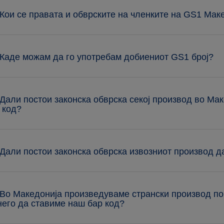
 Кои се правата и обврските на членките на GS1 Мак
 Каде можам да го употребам добиениот GS1 број?
 Дали постои законска обврска секој производ во Мак
 код?
 Дали постои законска обврска извозниот производ д
 Во Македонија произведуваме странски производ п
него да ставиме наш бар код?