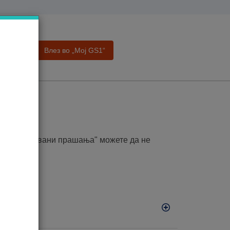
Влез во „Moj GS1“
а
ања
то поставувани прашања" можете да не