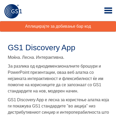
Аплицирајте за добивање бар код
GS1 Discovery App
Моќна. Лесна. Интерактивна.
За разлика од еднодимензионалните брошури и
PowerPoint презентации, оваа веб алатка со
нејзината интерактивност и флексибилност ќе им
помогне на корисниците да се запознаат со GS1
стандардите на нов, модерен начин.
GS1 Discovery App е лесна за користење алатка која
ги покажува GS1 стандардите "во акција" низ
дистрибутивниот синџир и интероперабилноста што