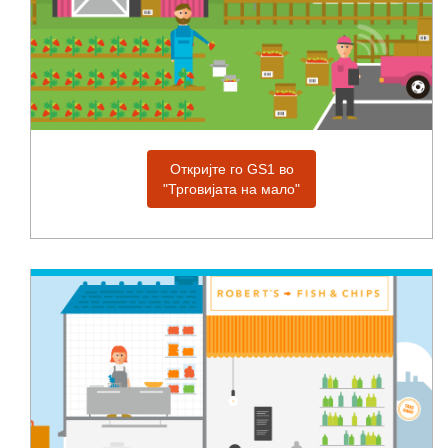
Откријте го GS1 во
"Трговијата на мало"