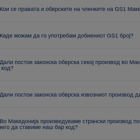
 Кои се правата и обврските на членките на GS1 Мак
 Каде можам да го употребам добиениот GS1 број?
 Дали постои законска обврска секој производ во Мак
 код?
 Дали постои законска обврска извозниот производ д
 Во Македонија произведуваме странски производ п
него да ставиме наш бар код?