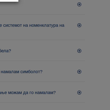
е системот на номенклатура на
 бела?
о намалам симболот?
мање можам да го намалам?