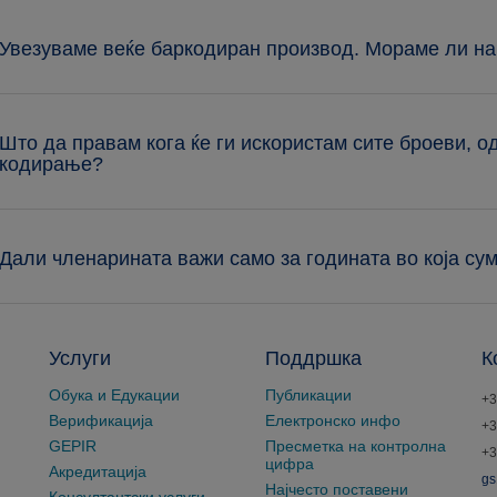
 Увезуваме веќе баркодиран производ. Мораме ли на
 Што да правам кога ќе ги искористам сите броеви, 
кодирање?
 Дали членарината важи само за годината во која су
Услуги
Поддршка
К
Обука и Едукации
Публикации
+3
Верификација
Електронско инфо
+3
GEPIR
Пресметка на контролна
+3
цифра
Акредитација
gs
Најчесто поставени