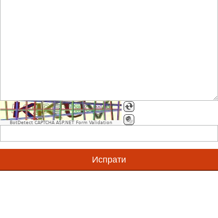
Што се GS1 стандарди?
Што е Единствен Матичен GS1 Број (GS1ЕМБ)?
Што е GS1 број?
BotDetect CAPTCHA ASP.NET Form Validation
Дали првите бројки говорат за земјата од каде потек
Што е GS1 бар код симбол?