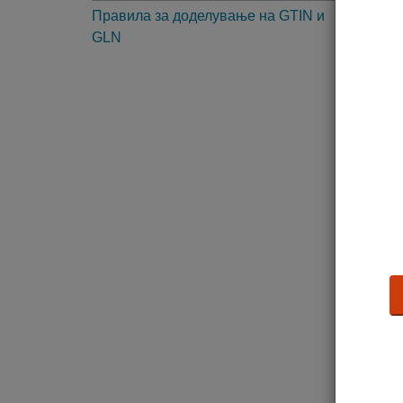
Правила за доделување на GTIN и
2. 
GLN
3. 
4. 
5. 
6. 