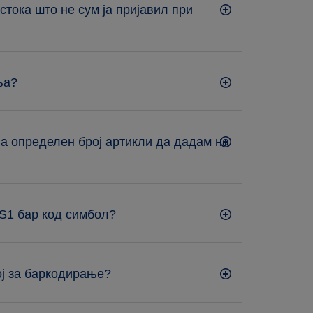
стока што не сум ја пријавил при
ња?
а определен број артикли да дадам на
GS1 бар код симбол?
ој за баркодирање?