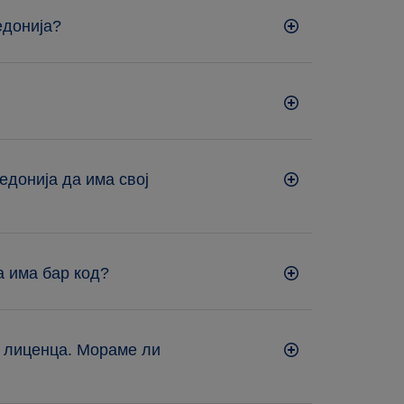
едонија?
едонија да има свој
а има бар код?
о лиценца. Мораме ли