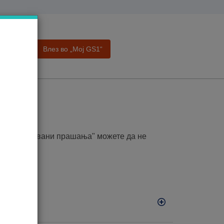
Влез во „Moj GS1“
а
ања
то поставувани прашања" можете да не