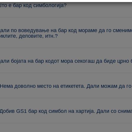
Што е бар код симбологија?
Дали по воведување на бар код мораме да го сменим
иклите, деловите, итн.?
Дали бојата на бар кодот мора секогаш да биде црно
 Нема доволно место на етикетета. Дали можам да г
 Добив GS1 бар код симбол на хартија. Дали со сни