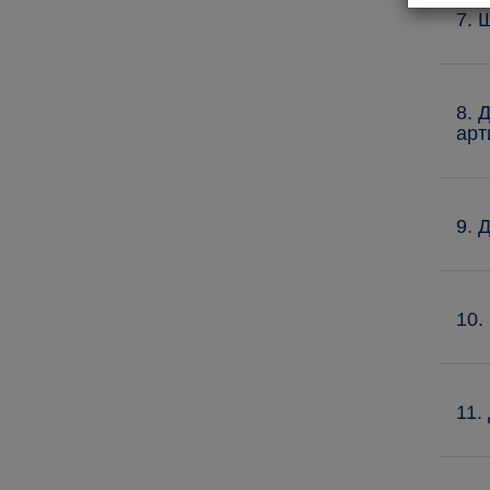
7. 
8. 
арт
9. 
10.
11.