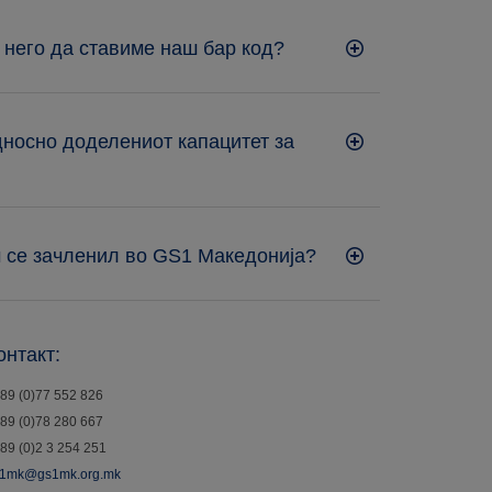
 него да ставиме наш бар код?
односно доделениот капацитет за
м се зачленил во GS1 Македонија?
онтакт:
89 (0)77 552 826
89 (0)78 280 667
89 (0)2 3 254 251
1mk@gs1mk.org.mk