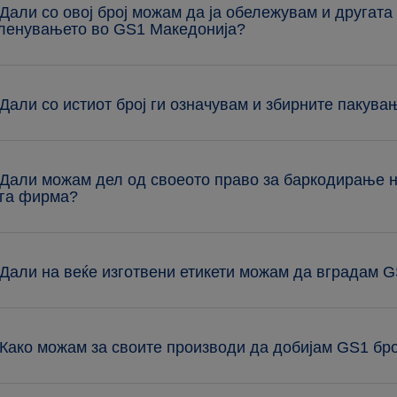
 Дали со овој број можам да ја обележувам и другата 
ленувањето во GS1 Македонија?
 Дали со истиот број ги означувам и збирните пакува
 Дали можам дел од своеото право за баркодирање н
га фирма?
 Дали на веќе изготвени етикети можам да вградам 
 Како можам за своите производи да добијам GS1 бр