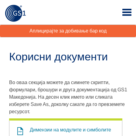
Аплицирајте за добивање бар код
Корисни документи
Во оваа секција можете да симнете скрипти,
формулари, брошури и друга документација од GS1
Македонија. На десен клик името или сликата
изберете Save As, доколку сакате да го превземете
ресурсот.
Димензии на модулите и симболите