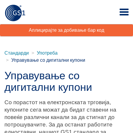
Аплицирајте за добивање бар код
Стандарди
Употреба
Управување со дигитални купони
Управување со
дигитални купони
Со порастот на електронската трговија,
купоните сега можат да бидат ставени на
повеќе различни канали за да стигнат до
потрошувачите. За да останат работите
едноставни, нашиот GS1 стандард за