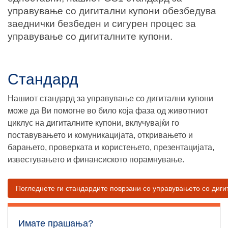
управување со дигитални купони обезбедува
заеднички безбеден и сигурен процес за
управување со дигиталните купони.
Стандард
Нашиот стандард за управување со дигитални купони
може да Ви помогне во било која фаза од животниот
циклус на дигиталните купони, вклучувајќи го
поставувањето и комуникацијата, откривањето и
барањето, проверката и користењето, презентацијата,
известувањето и финансиското порамнување.
Погледнете ги стандардите поврзани со управувањето со диги
Имате прашања?