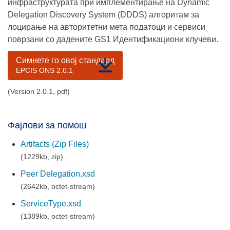
инфраструктурата при имплементирање на Dynamic
Delegation Discovery System (DDDS) алгоритам за
лоцирање на авторитетни мета податоци и сервиси
поврзани со дадените GS1 Идентификациони клучеви.
Симнете го овој стандард
EPCIS ONS 2.0.1
(Version 2.0.1, pdf)
Фајлови за помош
Artifacts (Zip Files)
(1229kb, zip)
Peer Delegation.xsd
(2642kb, octet-stream)
ServiceType.xsd
(1389kb, octet-stream)