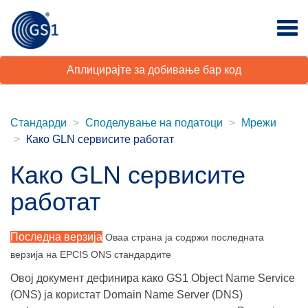
Аплицирајте за добивање бар код
Стандарди
Споделување на податоци
Мрежи
Како GLN сервисите работат
Како GLN сервисите
работат
Последна верзија
Оваа страна ја содржи последната
верзија на EPCIS ONS стандардите
Овој документ дефинира како GS1 Object Name Service
(ONS) ја користат Domain Name Server (DNS)