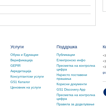
Услуги
Поддршка
К
Обука и Едукации
Публикации
+3
Верификација
Електронско инфо
+3
GEPIR
Пресметка на контролна
+3
цифра
Акредитација
gs
Најчесто поставени
Консултантски услуги
прашања
GS1 Каталог
Корисни документи
Ценовник на услуги
GS1 Discovery App
Пресметка на контролна
цифра
Правила за доделување