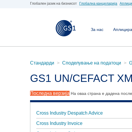
Глобален јазик на бизнисот
Глобална канцеларија
Аплици
За нас
Аплицирај
Стандарди
Споделување на податоци
G
GS1 UN/CEFACT X
Последна верзија
На оваа страна е дадена посл
Cross Industry Despatch Advice
Cross Industry Invoice