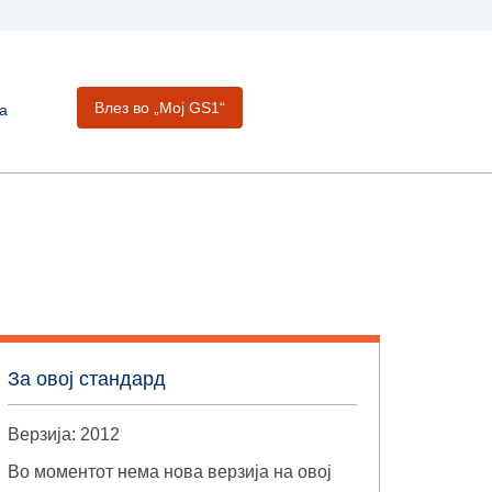
Влез во „Moj GS1“
а
За овој стандард
Верзија: 2012
Во моментот нема нова верзија на овој