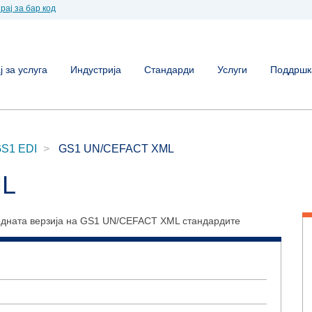
рај за бар код
 за услуга
Индустрија
Стандарди
Услуги
Поддршк
S1 EDI
GS1 UN/CEFACT XML
ML
едната верзија на GS1 UN/CEFACT XML стандардите