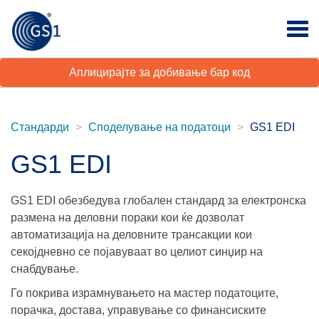
Аплицирајте за добивање бар код
Стандарди
Споделување на податоци
GS1 EDI
GS1 EDI
GS1 EDI обезбедува глобален стандард за електронска
размена на деловни пораки кои ќе дозволат
автоматизација на деловните трансакции кои
секојдневно се појавуваат во целиот синџир на
снабдување.
Го покрива израмнувањето на мастер податоците,
порачка, достава, управување со финансиските