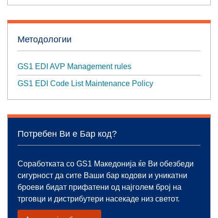
Методологии
GS1 EDI AVP Management rules
GS1 EDI Code List Maintenance Policy
Потребен Ви е Бар код?
Соработката со GS1 Македонија ќе Ви обезбеди
сигурност да сите Ваши бар кодови и уникатни
броеви бидат прифатени од најголем број на
трговци и дистрибутери насекаде низ светот.