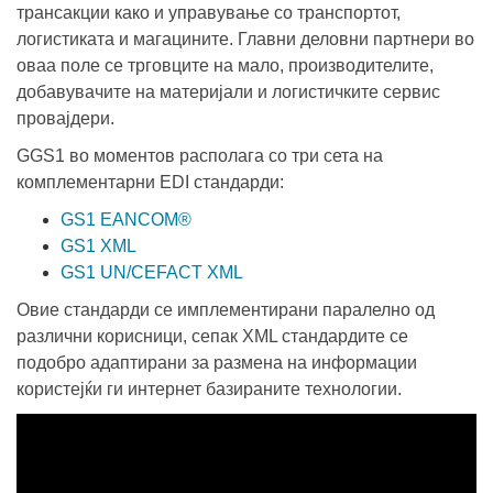
трансакции како и управување со транспортот,
логистиката и магацините. Главни деловни партнери во
оваа поле се трговците на мало, производителите,
добавувачите на материјали и логистичките сервис
провајдери.
GGS1 во моментов располага со три сета на
комплементарни
EDI
стандарди:
GS1 EANCOM®
GS1 XML
GS1 UN/CEFACT XML
Овие стандарди се имплементирани паралелно од
различни корисници, сепак XML стандардите се
подобро адаптирани за размена на информации
користејќи ги интернет базираните технологии.