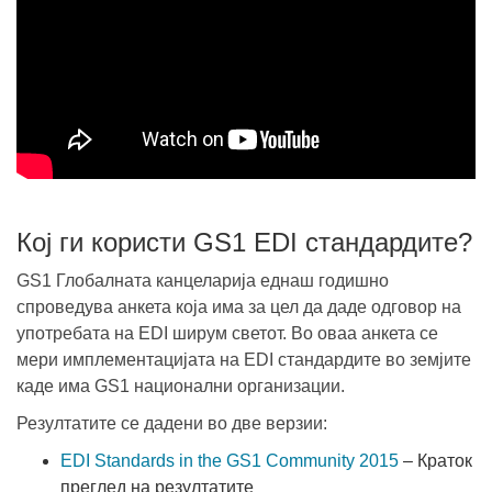
Кој ги користи GS1 EDI стандардите?
GS1 Глобалната канцеларија еднаш годишно
спроведува анкета која има за цел да даде одговор на
употребата на EDI ширум светот. Во оваа анкета се
мери имплементацијата на EDI стандардите во земјите
каде има GS1 национални организации.
Резултатите се дадени во две верзии:
EDI Standards in the GS1 Community 2015
– Краток
преглед на резултатите