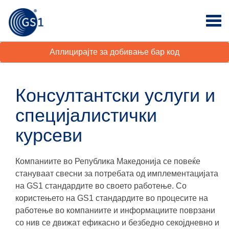
Аплицирајте за добивање бар код
Консултантски услуги и
специјалистички
курсеви
Компаниите во Република Македонија се повеќе
стануваат свесни за потребата од имплементацијата
на GS1 стандардите во своето работење. Со
користењето на GS1 стандардите во процесите на
работење во компаниите и информациите поврзани
со нив се движат ефикасно и безбедно секојдневно и