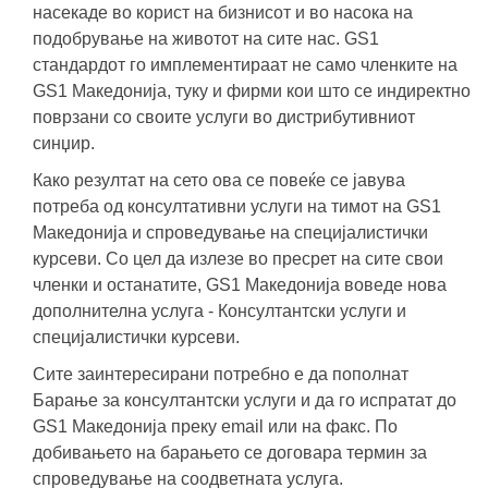
насекаде во корист на бизнисот и во насока на
подобрување на животот на сите нас. GS1
стандардот го имплементираат не само членките на
GS1 Македонија, туку и фирми кои што се индиректно
поврзани со своите услуги во дистрибутивниот
синџир.
Како резултат на сето ова се повеќе се јавува
потреба од консултативни услуги на тимот на GS1
Mакедонија и спроведување на специјалистички
курсеви. Со цел да излезе во пресрет на сите свои
членки и останатите, GS1 Македонија воведе нова
дополнителна услуга - Консултантски услуги и
специјалистички курсеви.
Сите заинтересирани потребно е да пополнат
Барање за консултантски услуги и да го испратат до
GS1 Македонија преку email или на факс. По
добивањето на барањето се договара термин за
спроведување на соодветната услуга.