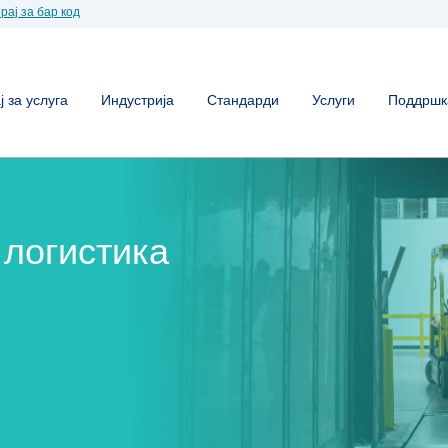
рај за бар код
 за услуга
Индустрија
Стандарди
Услуги
Поддршк
 логистика