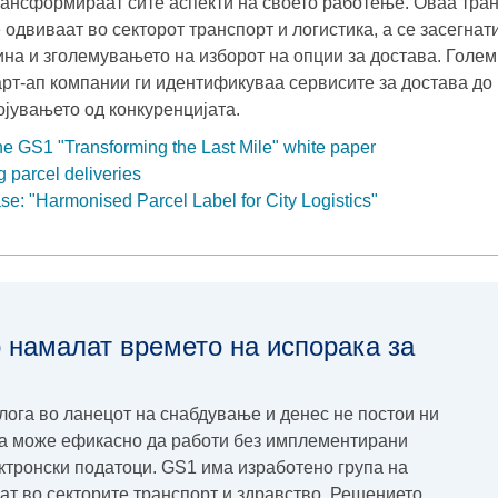
рансформираат сите аспекти на своето работење. Оваа тра
 одвиваат во секторот транспорт и логистика, а се засегнат
на и зголемувањето на изборот на опции за достава. Големи
тарт-aп компании ги идентификуваа сервисите за достава до
ојувањето од конкуренцијата.
e GS1 "Transforming the Last Mile" white paper
 parcel deliveries
e: "Harmonised Parcel Label for City Logistics"
 намалат времето на испорака за
улога во ланецот на снабдување и денес не постои ни
ја може ефикасно да работи без имплементирани
ктронски податоци. GS1 има изработено група на
ат во секторите транспорт и здравство. Решението