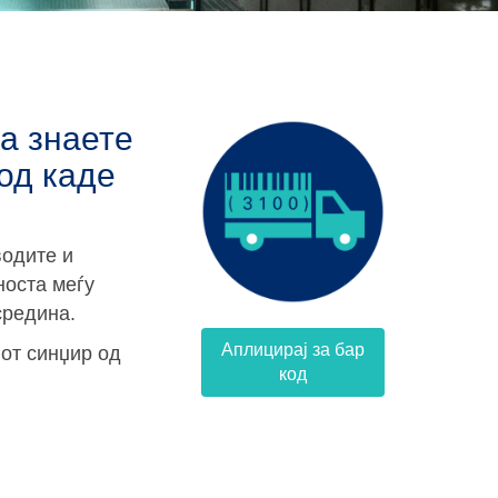
да знаете
 од каде
одите и
носта меѓу
средина.
Аплицирај за бар
от синџир од
код