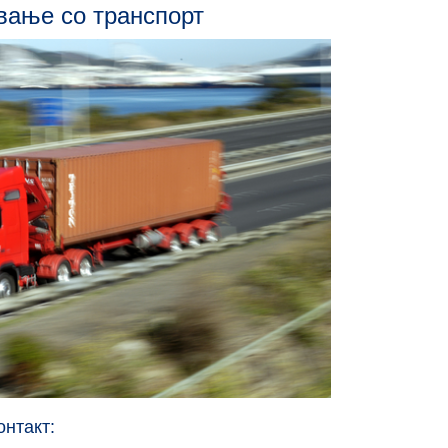
вање со транспорт
онтакт: