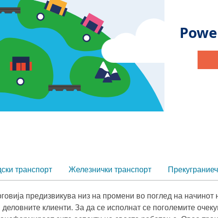
ски транспорт
Железнички транспорт
Прекуграниеч
рговија предизвикува низ на промени во поглед на начинот 
 деловните клиенти. За да се исполнат се поголемите очек