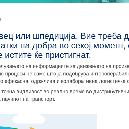
а
вец или шпедиција, Вие треба 
атки на добра во секој момент,
е истите ќе пристигнат.
елувањето на информациите за движењето на произв
ис процеси не само што ја подобрува интероперабил
око ефикасна, одржлива и колаборативна логистичка 
 точна видливост во реално време во дистрибутивни
 начинот на транспорт.