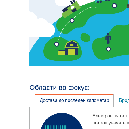
Области во фокус:
Достава до последен километар
Брод
Електронската т
потрошувачите и