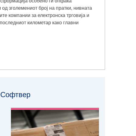
нсформација особено ги опфаќа
и од зголемениот број на пратки, нивната
те компании за електронска трговија и
 последниот километар како главни
Софтвер