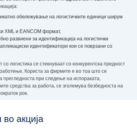
икација:
уникатно обележување на логистичките единици ширум
аки XML и EANCOM формат,
бно развиени за идентификација на логистички
 и апликациски идентификатори кои се поврзани со
 со логистика се стекнуваат со конкурентска предност
работење. Користа за фирмите е во тоа што се
а прегледноста при следење на испораката,
ите средства за работа, се зголемува безбедноста на
ократок рок.
 во акција