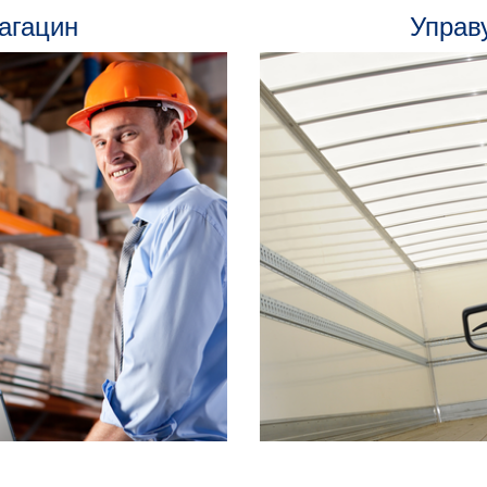
агацин
Управ