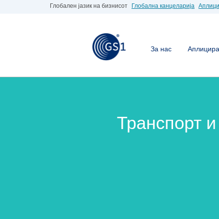
Глобален јазик на бизнисот
Глобална канцеларија
Аплици
За нас
Аплицирај
Транспорт и