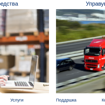
редства
Управу
Услуги
Поддршка
К