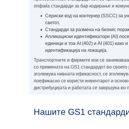
опфаќа стандарди за бар кодирање и комун
Сериски код на контејнер (SSCC) за 
светот,
Стандарди за размена на бизнис пор
Aпликациски идентификатори (AI) посе
единици и тоа AI (402) и AI (401) како
идентификација на локација.
Транспортните и фирмите кои се занимаваат
со примената на GS1 стандардот во своето 
зголемува нивната ефикасност, се зголемув
поефикасно се користи инвентарот и основн
дистрибуцијата и работата се завршува во п
Нашите GS1 стандарди