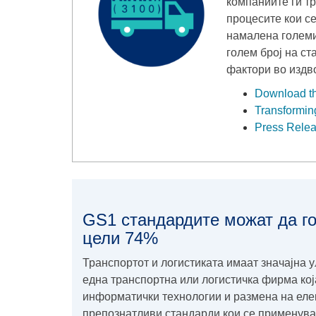
компаниите ги т
процесите кои се
намалена големи
голем број на с
фактори во издв
Download th
Transforming
Press Releas
GS1 стандардите можат да го
цели 74%
Транспортот и логистиката имаат значајна 
една транспортна или логистичка фирма ко
информатички технологии и размена на еле
препознатливи стандарди кои се применува