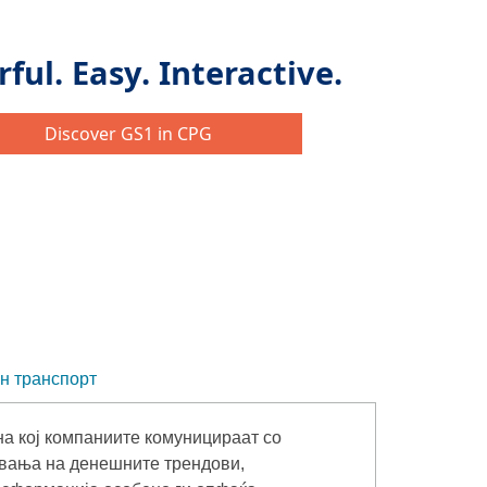
н транспорт
на кој компаниите комуницираат со
увања на денешните трендови,