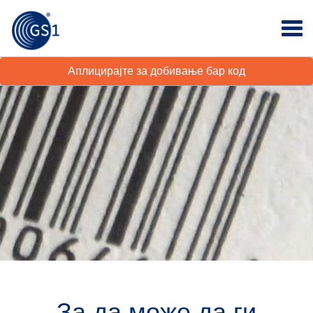
Аплицирајте за добивање бар код
За да може да ги