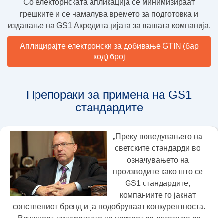
Со електорнската апликација се минимизираат
грешките и се намалува времето за подготовка и
издавање на GS1 Акредитацијата за вашата компанија.
Аплицирајте електронски за добивање GTIN (бар
код) број
Препораки за примена на GS1
стандардите
„Преку воведувањето на
светските стандарди во
означувањето на
производите како што се
GS1 стандардите,
компаниите го јакнат
сопствениот бренд и ја подобруваат конкурентноста.