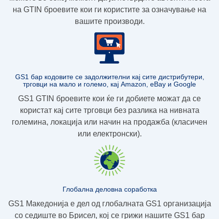
на GTIN броевите
кои ги користите за означување на
вашите производи.
GS1 бар кодовите се задолжителни кај сите дистрибутери,
трговци на мало и големо, кај Amazon, eBay и Google
GS1 GTIN броевите кои ќе ги добиете можат да се
користат кај сите трговци без разлика на нивната
големина, локација или начин на продажба (класичен
или електронски).
Глобална деловна соработка
GS1 Македонија е дел од глобалната GS1 организација
со седиште во Брисел, кој се грижи нашите GS1 бар