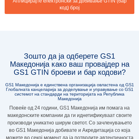
Аплицирајте електронски за добивање GTIN (бар
код) број
Зошто да ја одберете GS1
Македонија како ваш провајдер на
GS1 GTIN броеви и бар кодови?
GS1 Македонија е единствена организација овлaстена од GS1
Глобалната канцеларија за доделување и управување со GS1
системот на стандарди на територијата на Република
Македонија
Повеќе од 24 години, GS1 Македoнија им помага на
македонските компании да ги иднетификуваат своите
производи уникатно ширум светот. Со зачленувањето
во GS1 Македонија добивате и
Акредитација
со која
можете во секој момент да ја потврдите
автентичноста