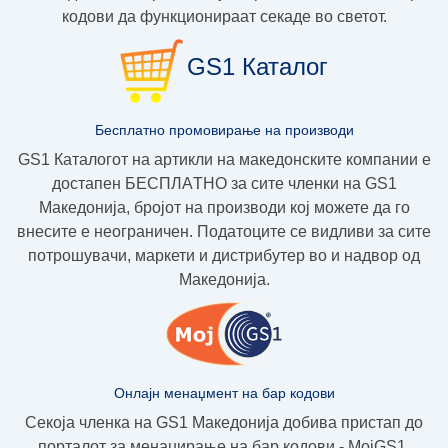
кодови да функционираат секаде во светот.
GS1 Каталог
Бесплатно промовирање на производи
GS1 Каталогот на артикли на македонските компании е
достапен
БЕСПЛAТНО
за сите членки на GS1
Македoнија, бројот на производи кој можете да го
внесите е неограничен. Податоците се видливи за сите
потрошувачи, маркети и дистрибутер во и надвор од
Македонија.
Онлајн менаџмент на бар кодови
Секоја членка на GS1 Македонија добива пристап до
порталот за менаџирање на бар кодови - МојGS1.