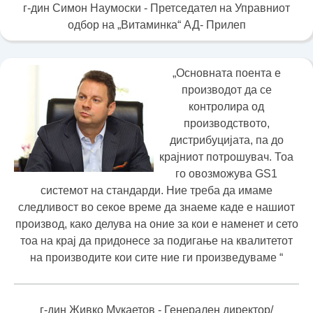
г-дин Симон Наумоски - Претседател на Управниот
одбор на „Витаминка“ АД- Прилеп
„Основната поента е
производот да се
контролира од
производството,
дистрибуцијата, па до
крајниот потрошувач. Тоа
го овозможува GS1
системот на стандарди. Ние треба да имаме
следливост во секое време да знаеме каде е нашиот
производ, како делува на оние за кои е наменет и сето
тоа на крај да придонесе за подигање на квалитетот
на производите кои сите ние ги произведуваме “
г-дин Живко Мукаетов - Генерален директор/