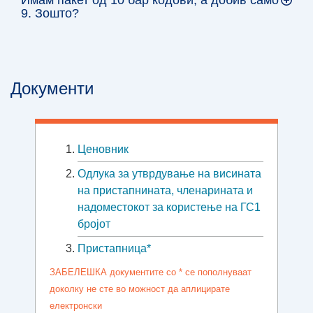
9. Зошто?
Документи
Ценовник
Oдлука за утврдување на висината
на пристапнината, членарината и
надоместокот за користење на ГС1
бројот
Пристапница*
ЗАБЕЛЕШКА документите со * се пополнуваат
доколку не сте во можност да аплицирате
електронски