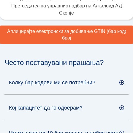
Претседател на управниот одбор на Алкалоид АД
Скопје
Аплицирајте електронски за добивање GTIN (бар код)
број
Често поставувани прашања?
Колку бар кодови ми се потребни?
Кој капацитет да го одберам?
Имам пакет од 10 бар кодови, а добив само