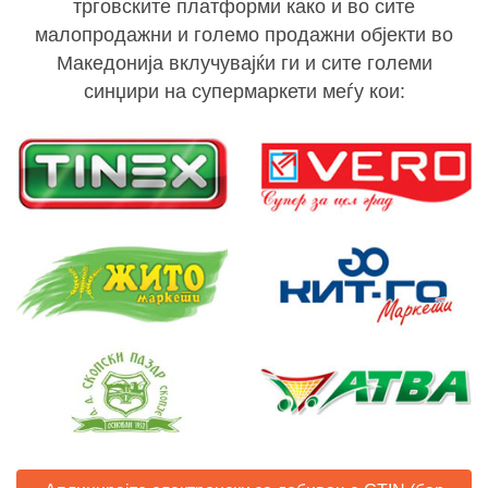
трговските платформи како и во сите
малопродажни и големо продажни објекти во
Македонија вклучувајќи ги и сите големи
синџири на супермаркети меѓу кои: