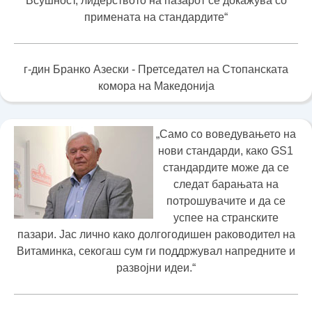
Всушност, лидерството на пазарот се докажува со
примената на стандардите“
г-дин Бранко Азески - Претседател на Стопанската
комора на Македонија
„Само со воведувањето на
нови стандарди, како GS1
стандардите може да се
следат барањата на
потрошувачите и да се
успее на странските
пазари. Јас лично како долгогодишен раководител на
Витаминка, секогаш сум ги поддржувал напредните и
развојни идеи.“