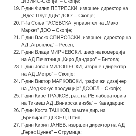
„ИЗИИС-Скопје” – Скопје;
Г-дин
Филип ПЕТРЕСКИ
, извршен директор на
„Идеа Плус ДДБ” ДОО” – Скопје;
Г-ѓа
Соња ТАСЕВСКА
, управител на „Мако
Маркет” ДОО – Скопје;
Г-дин
Васко СПИРОВСКИ
, извршен директор на
АД „Агроплод” – Ресен;
Г-дин
Владе МИРЧЕВСКИ
, шеф на комерција
на АД Печатница „Киро Дандаро” – Битола;
Г-дин
Јован МИЛОШЕСКИ
, извршен директор
на АД „Метро” – Скопје;
Г-дин
Виктор МАРКОВСКИ
, графички дизајнер
на „Мед Фокус продукција” ДООЕЛ – Скопје;
Г-дин
Кире ТРАЈКОВ
, рак. на РЕ лабораторија
на Тиквеш АД „Винарска визба” – Кавадарци;
Г-дин
Коста ТАШКОВ
, зам.ген.дир. на
„Брилијант” ДООЕЛ, Штип;
Г-дин
Кирил ЈАНЕВ
, извршен директор на АД
„Герас Цунев” – Струмица;