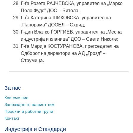
Г-ѓа
Розета РАЈЧЕВСКА
, управител на „Марко
Поло Фудс” ДОО – Битола;
Г-ѓа
Катерина ШИКОВСКА
, управител на
„Панорама” ДООЕЛ – Охрид;
Г-дин
Влатко ЃОРГИЕВ
, управител на „Месна
индустрија и кланица” ДОО – Свети Николе;
Г-ѓа
Марија КОСТУРАНОВА
, претседател на
Одборот на директори на АД „Грозд” –
Струмица.
За нас
Кои сме ние
Запознајте го нашиот тим
Проекти и работни групи
Контакт
Индустрија и Стандарди