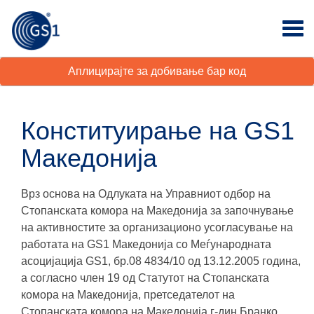
Аплицирајте за добивање бар код
Конституирање на GS1
Македонија
Врз основа на Одлуката на Управниот одбор на
Стопанската комора на Македонија за започнување
на активностите за организационо усогласување на
работата на GS1 Македонија со Меѓународната
асоцијација GS1, бр.08 4834/10 од 13.12.2005 година,
а согласно член 19 од Статутот на Стопанската
комора на Македонија, претседателот на
Стопанската комора на Македонија г-дин Бранко