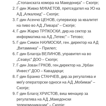
„Стопанската комора на Македонија” – Скопје;
Г-дин
Живко МУКАЕТОВ
, претседател на УО на
АД „Алкалоид” – Скопје;
Г-дин
Асенчо ЦЕНОВ
, супервизор за квалитет
на пиво во АД „Пивара” – Скопје;
Г-дин
Жарко ТРПКОСКИ
, дир.на сектор за
информатика на АД „Тетекс” – Тетово;
Г-дин
Симон НАУМОСКИ
, ген. директор на АД
„Витаминка” – Прилеп;
Г-дин
Благоја ВЕЛИНОВ
, управител на во
„Сеавус” ДОО – Скопје;
Г-дин
Јован ГРКОВ
, ген.директор на „Урбан
Инвест” ДОО – Кавадарци;
Г-дин
Бранко СТАНЧЕВ
, дир.за регулатива и
меѓу операторски односи на АД „Мобимак” –
Скопје;
Г-дин
Благој ХРИСТОВ
, виш менаџер за
регулатива на АД „Македонски
телекомуникации” – Скопје;