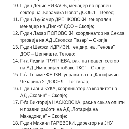
Г-дин
Денис РИЗАОВ
, менаџер во правен
сектор на „Керамика Нова” ДООЕЛ – Велес;
Г-дин
Љубомир ДРЕНКОВСКИ
, генерален
менаџер на „Пилко” ДОО – Скопје;
Г-дин
Лазар ПОПОВСКИ
, координатор на Сек.за
трговија на АД „Скопски Пазар” – Скопје;
Г-дин
Шефки ИДРИЗИ
, ген.дир. на „Ренова”
ДОО – Џепчиште, Тетово;
Г-ѓа
Лидија ГРУПЧЕВА
, рак. на правен сектор
на АД „Империјал тобако ТКС” – Скопје;
Г-ѓа
Гезиме ФЕЈЗИ
, управител на „Касифичио
Чезарина 2” ДООЕЛ – Гостивар;
Г-дин
Јани ЌУКА
, координатор за квалитет на
АД „Сковин” – Скопје;
Г-ѓа
Викторија НАСКОВСКА
, рак.на сек.за општи
и правни работи на АД „Лотарија на
Македонија” – Скопје;
Г-дин
Михаил ГАРЕВСКИ
, директор на ЈНУ