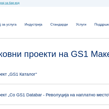
рај за бар код
 за услуга
Индустрија
Стандарди
Услуги
Поддршк
ковни проекти на GS1 Мак
ект „GS1 Каталог“
ект „Со GS1 Databar - Револуција на наплатно место