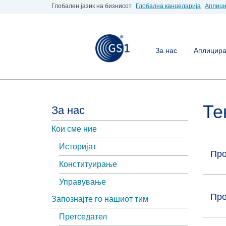
Глобален јазик на бизнисот
Глобална канцеларија
Аплици
За нас
Аплицирај
Те
За нас
Кои сме ние
Историјат
Про
Конституирање
Управување
Про
Запознајте го нашиот тим
Претседател