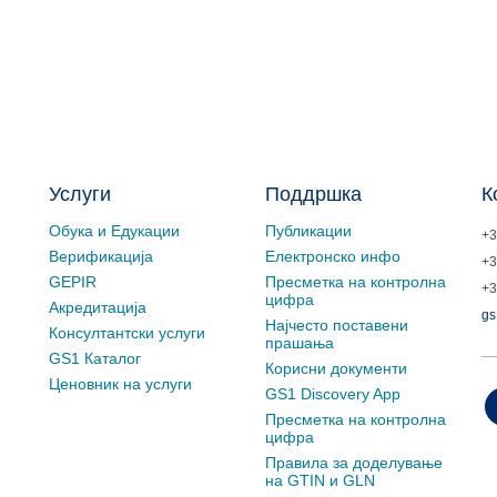
Услуги
Поддршка
К
Обука и Едукации
Публикации
+3
Верификација
Електронско инфо
+3
GEPIR
Пресметка на контролна
+3
цифра
Акредитација
gs
Најчесто поставени
Консултантски услуги
прашања
GS1 Каталог
Корисни документи
Ценовник на услуги
GS1 Discovery App
Пресметка на контролна
цифра
Правила за доделување
на GTIN и GLN