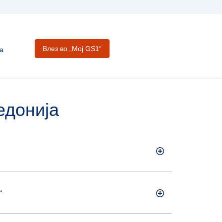
Влез во „Moj GS1“
а
едонија
“