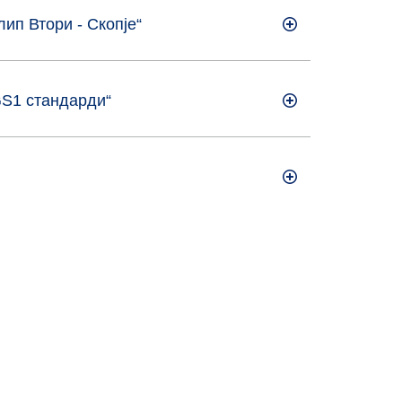
ип Втори - Скопје“
GS1 стандарди“