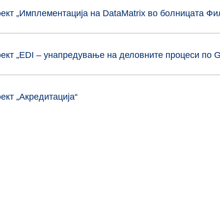
ект „Имплементација на DataMаtrix во болницата Фил
ект „EDI – унапредување на деловните процеси по 
ект „Акредитација“