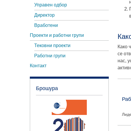
Управен одбор
Директор
Вработени
Как
Проекти и работни групи
Тековни проекти
Како 
се от
Работни групи
нас, 
Контакт
актив
Брошура
Раб
Лиде