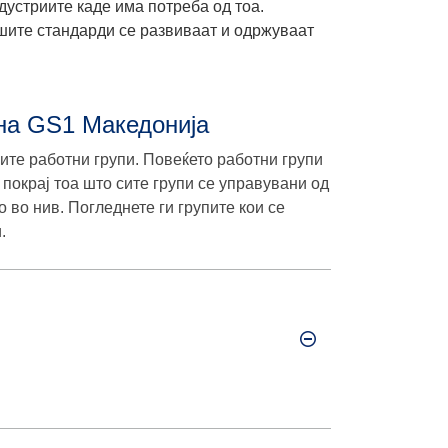
дустриите каде има потреба од тоа.
шите стандарди се развиваат и одржуваат
 на GS1 Македонија
ите работни групи. Повеќето работни групи
 покрај тоа што сите групи се управувани од
 во нив. Погледнете ги групите кои се
.