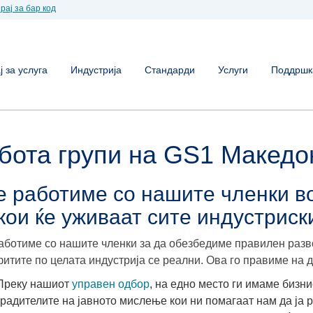
рај за бар код
 за услуга
Индустрија
Стандарди
Услуги
Поддршк
бота групи на GS1 Македо
е работиме со нашите членки во
кои ќе уживаат сите индустриск
аботиме со нашите членки за да обезбедиме правилен разв
итите по целата индустрија се реални. Ова го правиме на д
Преку нашиот
управен одбор
, на едно место ги имаме бизн
градителите на јавното мислење кои ни помагаат нам да ја 