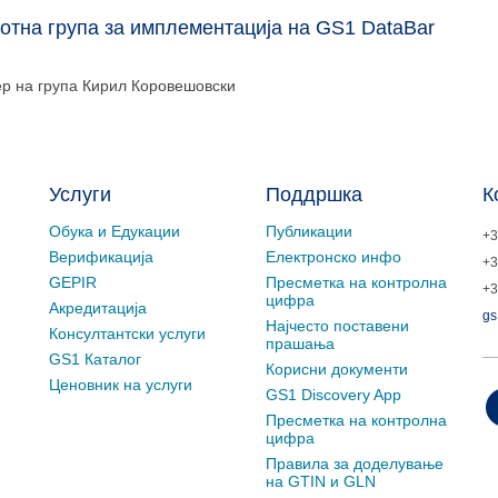
отна група за имплементација на GS1 DataBar
р на група
Кирил Коровешовски
Услуги
Поддршка
К
Обука и Едукации
Публикации
+3
Верификација
Електронско инфо
+3
GEPIR
Пресметка на контролна
+3
цифра
Акредитација
gs
Најчесто поставени
Консултантски услуги
прашања
GS1 Каталог
Корисни документи
Ценовник на услуги
GS1 Discovery App
Пресметка на контролна
цифра
Правила за доделување
на GTIN и GLN