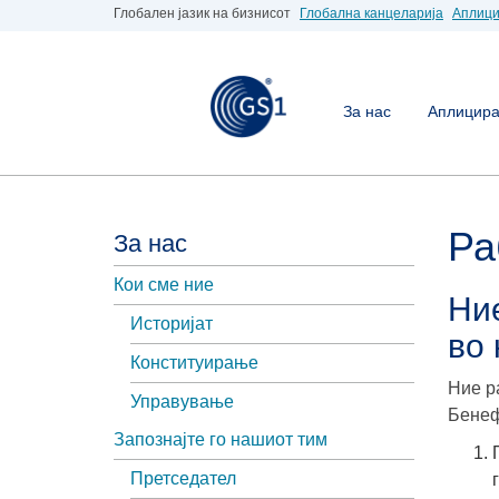
Глобален јазик на бизнисот
Глобална канцеларија
Аплици
За нас
Аплицирај
Ра
За нас
Кои сме ние
Ни
Историјат
во 
Конституирање
Ние р
Управување
Бенеф
Запознајте го нашиот тим
Претседател