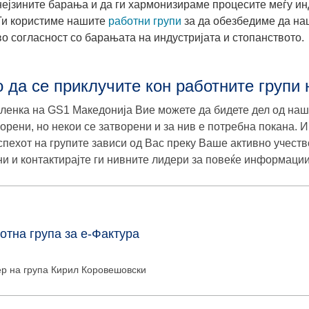
нејзините барања и да ги хармонизираме процесите меѓу ин
Ги користиме нашите
работни групи
за да обезбедиме да на
во согласност со барањата на индустријата и стопанството.
о да се приклучите кон работните групи
членка на GS1 Македонија Вие можете да бидете дел од наш
ворени, но некои се затворени и за нив е потребна покана. И
успехот на групите зависи од Вас преку Ваше активно учество
ни и контактирајте ги нивните лидери за повеќе информации
отна група за e-Фактура
р на група
Кирил Коровешовски