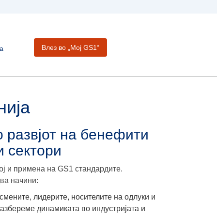
Влез во „Moj GS1“
а
нија
 развјот на бенефити
и сектори
ој и примена на GS1 стандардите.
ва начини:
исмените, лидерите, носителите на одлуки и
разбереме динамиката во индустријата и