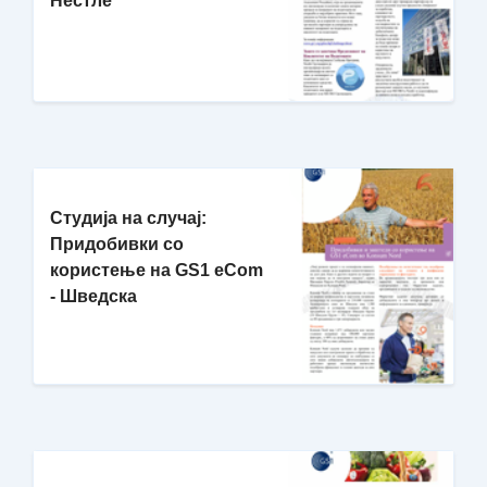
Нестле
Студија на случај:
Придобивки со
користење на GS1 eCom
- Шведска