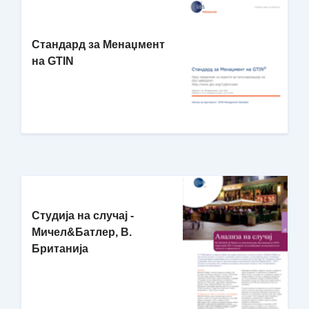
Стандард за Менаџмент
на GTIN
Студија на случај -
Мичел&Батлер, В.
Британија