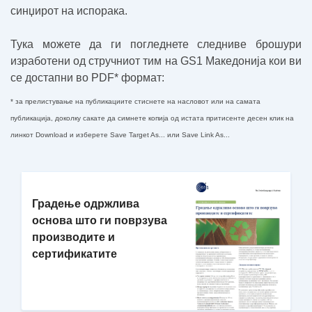
синџирот на испорака.
Тука можете да ги погледнете следниве брошури
изработени од стручниот тим на GS1 Македонија кои ви
се достапни во PDF* формат:
* за прелистување на публикациите стиснете на насловот или на самата
публикација, доколку сакате да симнете копија од истата притисенте десен клик на
линкот
Download
и изберете Save Target As... или Save Link As...
Градење одржлива
основа што ги поврзува
производите и
сертификатите