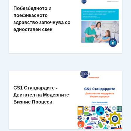
Побезбедното и
поефикаснотo
здравство започнува со
едноставен скен
GS1 Стандардите -
Двигател на Модерните
Бизнис Процеси