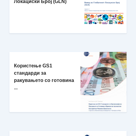
Локациски Број (GLN)
Користење GS1
стандарди за
ракувањето со готовина
...