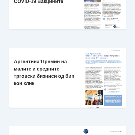
COVID-19 Вакцините
Аргентина:Премин на
малите и средните
трговски бизниси од бип
кон клик