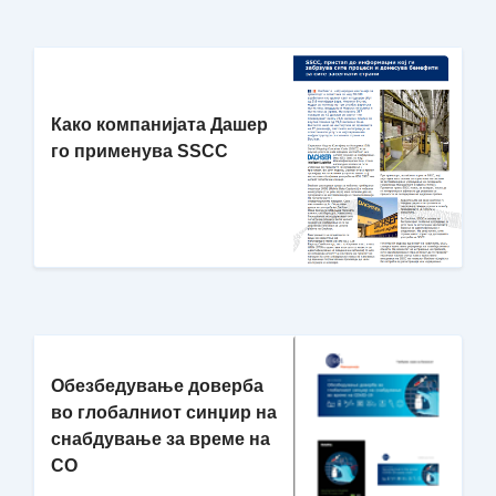
Како компанијата Дашер
го применува SSCC
Обезбедување доверба
во глобалниот синџир на
снабдување за време на
CO