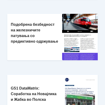
Подобрена безбедност
на железничите
патувања со
предиктивно одржување
GS1 DataMatrix:
Соработка на Новајлика
и Жабка во Полска