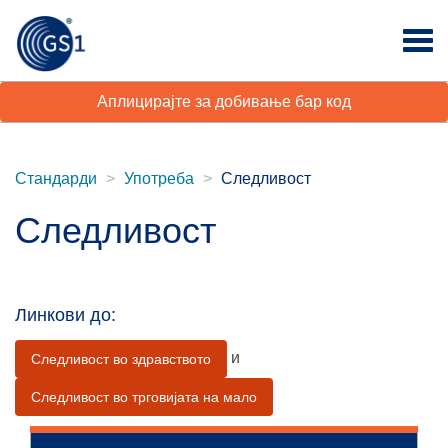
Аплицирајте за добивање бар код
Стандарди
Употреба
Следливост
Следливост
Линкови до:
и
Следливост во здравството
Следливост во трговијата на мало