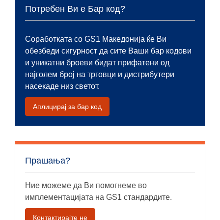
Потребен Ви е Бар код?
Соработката со GS1 Македонија ќе Ви
обезбеди сигурност да сите Ваши бар кодови
и уникатни броеви бидат прифатени од
најголем број на трговци и дистрибутери
насекаде низ светот.
Аплицирај за бар код
Прашања?
Ние можеме да Ви помогнеме во
имплементацијата на GS1 стандардите.
Контактирајте не