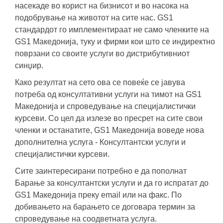
насекаде во корист на бизнисот и во насока на
подобрување на животот на сите нас. GS1
стандардот го имплементираат не само членките на
GS1 Македонија, туку и фирми кои што се индиректно
поврзани со своите услуги во дистрибутивниот
синџир.
Како резултат на сето ова се повеќе се јавува
потреба од консултативни услуги на тимот на GS1
Mакедонија и спроведување на специјалистички
курсеви. Со цел да излезе во пресрет на сите свои
членки и останатите, GS1 Македонија воведе нова
дополнителна услуга - Консултантски услуги и
специјалистички курсеви.
Сите заинтересирани потребно е да пополнат
Барање за консултантски услуги и да го испратат до
GS1 Македонија преку email или на факс. По
добивањето на барањето се договара термин за
спроведување на соодветната услуга.