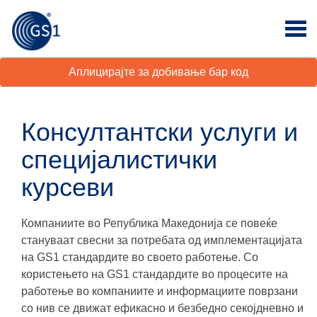
Аплицирајте за добивање бар код
Консултантски услуги и
специјалистички
курсеви
Компаниите во Република Македонија се повеќе
стануваат свесни за потребата од имплементацијата
на GS1 стандардите во своето работење. Со
користењето на GS1 стандардите во процесите на
работење во компаниите и информациите поврзани
со нив се движат ефикасно и безбедно секојдневно и