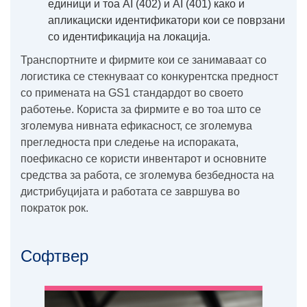
единици и тоа AI (402) и AI (401) како и
апликациски идентификатори кои се поврзани
со идентификација на локација.
Транспортните и фирмите кои се занимаваат со
логистика се стекнуваат со конкурентска предност
со примената на GS1 стандардот во своето
работење. Користа за фирмите е во тоа што се
зголемува нивната ефикасност, се зголемува
прегледноста при следење на испораката,
поефикасно се користи инвентарот и основните
средства за работа, се зголемува безбедноста на
дистрибуцијата и работата се завршува во
пократок рок.
Софтвер