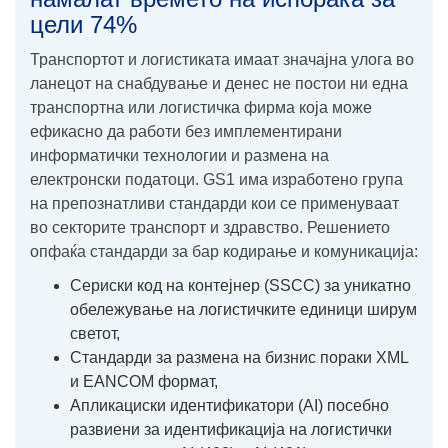
цели 74%
Транспортот и логистиката имаат значајна улога во
ланецот на снабдување и денес не постои ни една
транспортна или логистичка фирма која може
ефикасно да работи без имплементирани
информатички технологии и размена на
електронски податоци. GS1 има изработено група
на препознатливи стандарди кои се применуваат
во секторите транспорт и здравство. Решението
опфаќа стандарди за бар кодирање и комуникација:
Сериски код на контејнер (SSCC) за уникатно
обележување на логистичките единици ширум
светот,
Стандарди за размена на бизнис пораки XML
и EANCOM формат,
Aпликациски идентификатори (AI) посебно
развиени за идентификација на логистички