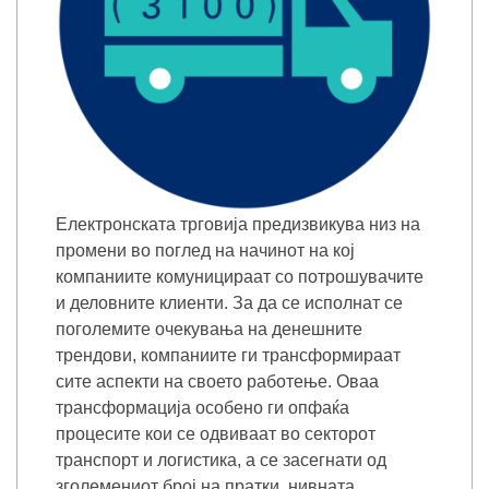
Електронската трговија предизвикува низ на
промени во поглед на начинот на кој
компаниите комуницираат со потрошувачите
и деловните клиенти. За да се исполнат се
поголемите очекувања на денешните
трендови, компаниите ги трансформираат
сите аспекти на своето работење. Оваа
трансформација особено ги опфаќа
процесите кои се одвиваат во секторот
транспорт и логистика, а се засегнати од
зголемениот број на пратки, нивната