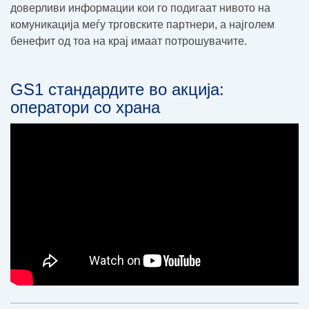
доверливи информации кои го подигаат нивото на
комуникација меѓу трговските партнери, а најголем
бенефит од тоа на крај имаат потрошувачите.
GS1 стандардите во акција:
оператори со храна