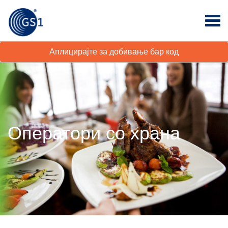
Аплицирајте за добивање бар код
Оператори со храна