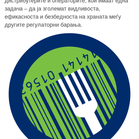
дистрибутерите и операторите, кои имаат една
задача – да ја зголемат видливоста,
ефикасноста и безбедноста на храната меѓу
другите регулаторни барања.