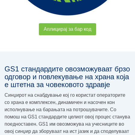
Аплицирај за бар код
GS1 стандардите овозможуваат брзо
одговор и повлекување на храна која
е штетна за човековото здравје
Синџирот на снабдување кој го користат операторите
со храна е комплексен, динамичен и насочен кон
исполнување на барањата на потрошувачите. Со
помош на GS1 стандардите целиот овој процес станува
поедноставен. GS1 им овозможува на учесниците во
овој синџир да зборуваат на ист јазик и да споделуваат