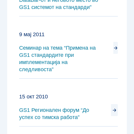
DataBar-от и неговото место во
GS1 системот на стандарди”
9 мај 2011
Семинар на тема “Примена на
GS1 стандардите при
имплементација на
следливоста”
15 окт 2010
GS1 Регионален форум “До
успех со тимска работа”