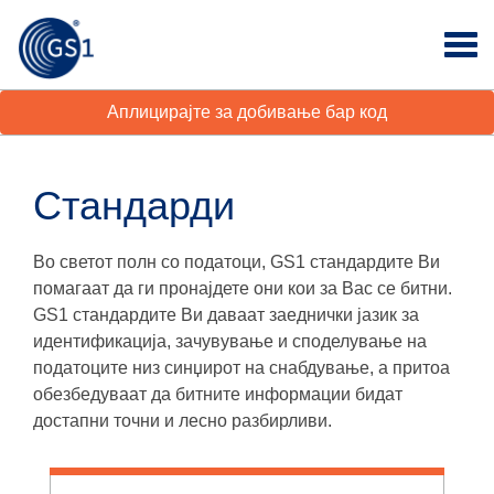
Аплицирајте за добивање бар код
Стандарди
Во светот полн со податоци, GS1 стандардите Ви
помагаат да ги пронајдете они кои за Вас се битни.
GS1 стандардите Ви даваат заеднички јазик за
идентификација, зачувување и споделување на
податоците низ синџирот на снабдување, а притоа
обезбедуваат да битните информации бидат
достапни точни и лесно разбирливи.