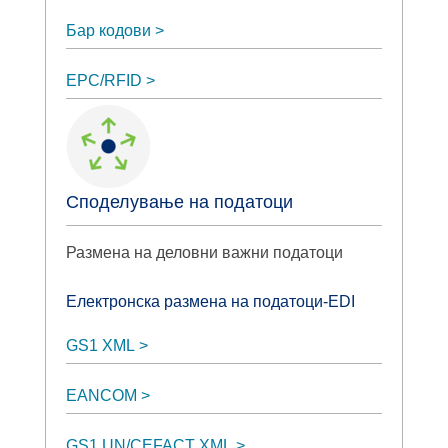
Бар кодови
EPC/RFID
Споделување на податоци
Размена на деловни важни податоци
Електронска размена на податоци-EDI
GS1 XML
EANCOM
GS1 UN/CEFACT XML