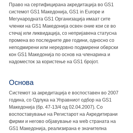
Право на сертифицирана акредитација во GS1
системот GS1 Македонија, GS1 in Europe и
Мегународната GS1 Организација имаат сите
членки на GS1 Македонија освен оние кои се во
стечај или ликвидација, со непријавена статусна
промена во последните две години, односно со
неподмирени или нередовно подмирени обврски
кон GS1 Македонија по основ на членарина и
надоместок за користење на GS1 бројот.
Основa
Системот за акредитација е воспоставен во 2007
година, со Одлука на Управниот одбор на GS1
Македонија (бр. 47-13/4 од 02.04.2007). Со
воспоставување на Регистарот на Акредитирани
фирми и негово објавување на web страната на
GS1 Македонија, реализирана е значителна