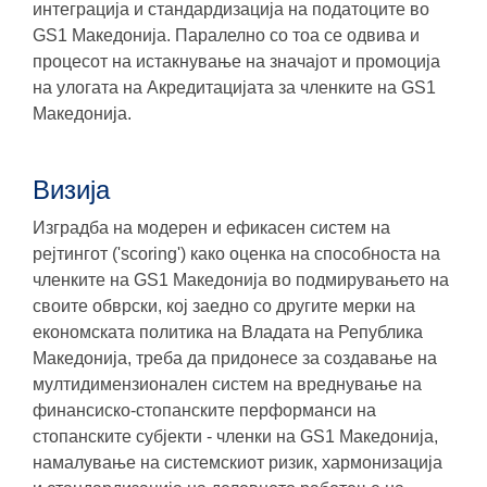
интеграција и стандардизација на податоците во
GS1 Македонија. Паралелно со тоа се одвива и
процесот на истакнување на значајот и промоција
на улогата на Акредитацијата за членките на GS1
Македонија.
Визија
Изградба на модерен и ефикасен систем на
рејтингот ('scoring') како оценка на способноста на
членките на GS1 Македонија во подмирувањето на
своите обврски, кој заедно со другите мерки на
економската политика на Владата на Република
Македонија, треба да придонесе за создавање на
мултидимензионален систем на вреднување на
финансиско-стопанските перформанси на
стопанските субјекти - членки на GS1 Македонија,
намалување на системскиот ризик, хармонизација