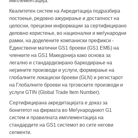
имплементација.
Квалитетен систем на Акредитација подразбира
постоење, редовно ажурирање и достапност на
целосни, прецизни информации за сертифицирано
деловно користење, во национални и меѓународни
рамки, на доделените компаниски префикси -
Единствени матични GS1 броеви (GS1 ЕМБ) на
членките на GS1 Македонија како основа за
легално и стандардизирано баркодирање на
нејзините производи и услуги, формирање на
глобалните локациски броеви (GLN) и регистарот
на Глобалните броеви на трговските производи и
услуги GTIN (Global Trade Item Number).
Сертифицирана акредитацијата е доказ за
бонитетот на фирмата во Меѓународниот G1
систем и правилната имплементација на
стандардите на GS1 системот во сите негови
сегменти.