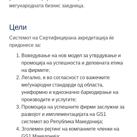
мегународната бизнис заедница.
Цели
Системот на Сертифицирана акредитација ќе
придонесе за:
Воведување на нов модел за утврдување и
промоција на успешноста и деловната етика
на фирмите;
Легално, и во согласност со важечките
меѓународни стандарди од областа,
униформно и еднозначно баркодирање на
производите и услугите;
Промоција на успешните фирми заслужни за
развојот и имплементацијата на GS1
системот во Република Македонија;
Зголемен рејтинг на компаниите членки на
GS1 Македонија;