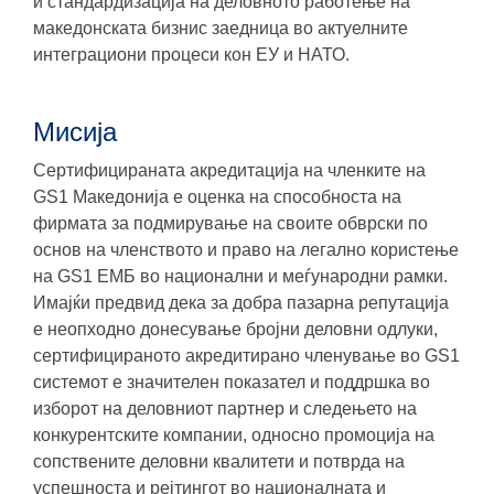
и стандардизација на деловното работење на
македонската бизнис заедница во актуелните
интеграциони процеси кон ЕУ и НАТО.
Мисија
Сертифицираната акредитација на членките на
GS1 Македонија е оценка на способноста на
фирмата за подмирување на своите обврски по
основ на членството и право на легално користење
на GS1 ЕМБ во национални и меѓународни рамки.
Имајќи предвид дека за добра пазарна репутација
е неопходно донесување бројни деловни одлуки,
сертифицираното акредитирано членување во GS1
системот е значителен показател и поддршка во
изборот на деловниот партнер и следењето на
конкурентските компании, односно промоција на
сопствените деловни квалитети и потврда на
успешноста и рејтингот во националната и