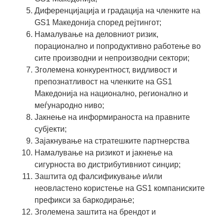
Диференцијација и градација на членките на
GS1 Македонија според рејтингот;
Намалување на деловниот ризик,
порационално и попродуктивно работење во
сите производни и непроизводни сектори;
Зголемена конкурентност, видливост и
препознатливост на членките на GS1
Македонија на национално, регионално и
меѓународно ниво;
Јакнење на информираноста на правните
субјекти;
Зајакнување на стратешките партнерства
Намалување на ризикот и јакнење на
сигурноста во дистрибутивниот синџир;
Заштита од фалсификување и/или
неовластено користење на GS1 компаниските
префикси за баркодирање;
Зголемена заштита на брендот и