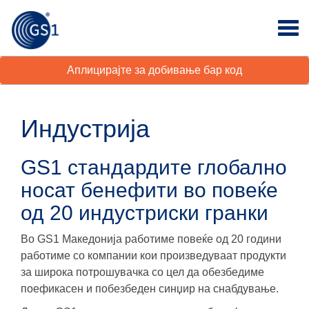
Аплицирајте за добивање бар код
Индустрија
GS1 стандардите глобално
носат бенефити во повеќе
од 20 индустриски гранки
Во GS1 Македонија работиме повеќе од 20 години
работиме со компании кои произведуваат продукти
за широка потрошувачка со цел да обезбедиме
поефикасен и побезбеден синџир на снабдување.