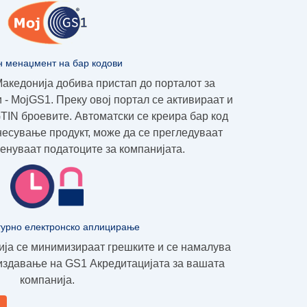
н менаџмент на бар кодови
Македонија добива пристап до порталот за
 - МојGS1.
Преку овој портал се активираат и
IN броевите. Автоматски се креира бар код
несување продукт, може да се прегледуваат
енуваат податоците за компанијата.
гурно електронско аплицирање
ија се минимизираат грешките и се намалува
 издавање на GS1 Акредитацијата за вашата
компанија.