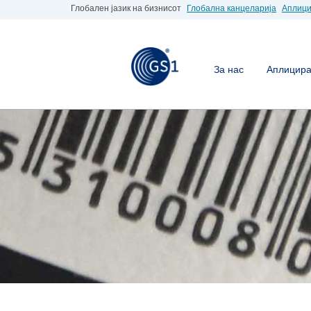
Глобален јазик на бизнисот
Глобална канцеларија
Аплици
За нас
Аплицирај