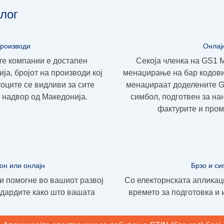
лог
производи
Онлај
те компании е достапен
Секоја членка на GS1 
ја, бројот на производи кој
менаџирање на бар кодови
оците се видливи за сите
менаџираат доделените GT
 надвор од Македонија.
симбол, подготвен за на
фактурите и пром
он или онлајн
Брзо и си
и помогне во вашиот развој
Со електорнската апликац
дардите како што вашата
времето за подготовка и