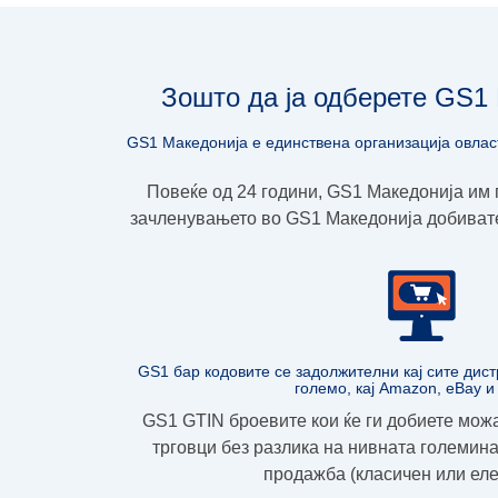
Зошто да ја одберете GS1 
GS1 Македонија е единствена организација овлaс
Повеќе од 24 години, GS1 Македoнија им 
зачленувањето во GS1 Македонија добиват
GS1 бар кодовите се задолжителни кај сите дист
големо, кај Amazon, eBay и
GS1 GTIN броевите кои ќе ги добиете можат
трговци без разлика на нивната големина
продажба (класичен или еле