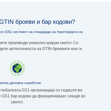
 GTIN броеви и бар кодови?
со GS1 системот на стандарди на територијата на
оите производи уникатно ширум светот. Со
рдите
автентичноста на GTIN броевите
кои ги
бална деловна соработка
глобалната GS1 организација со седиште во
те GS1 бар кодови да функционираат секаде во
светот.