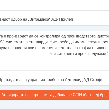
вниот одбор на „Витаминка“ АД- Прилеп
а е производот да се контролира од производството, дистри
1 системот на стандарди. Ние треба да имаме следливост 
лува на оние за кои е наменет и сето тоа на крај да придон
кои сите ние ги произведуваме “
Претседател на управниот одбор на Алкалоид АД Скопје
Аплицирајте електронски за добивање GTIN (бар код) број