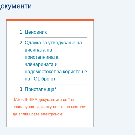
окументи
Ценовник
Oдлука за утврдување на
висината на
пристапнината,
членарината и
надоместокот за користење
на ГС1 бројот
Пристапница*
ЗАБЕЛЕШКА документите со * се
пополнуваат доколку не сте во можност
да аплицирате електронски