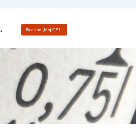
Влез во „Moj GS1“
а