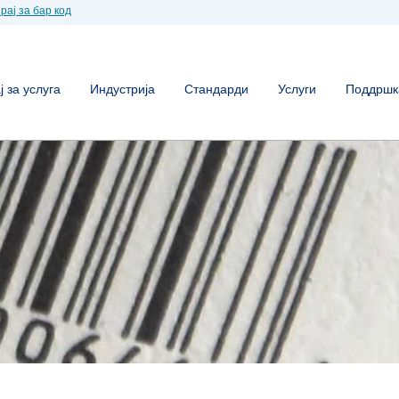
рај за бар код
 за услуга
Индустрија
Стандарди
Услуги
Поддршк