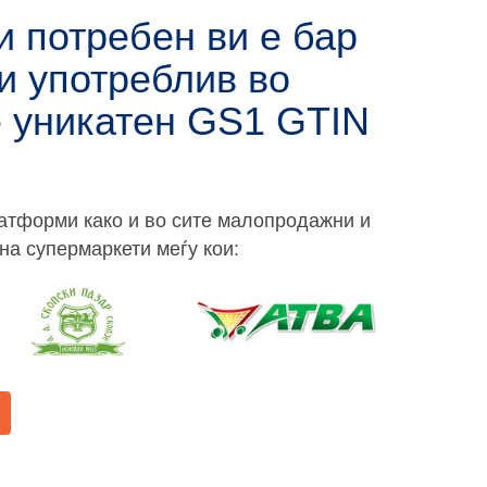
и потребен ви е бар
 и употреблив во
е уникатен
GS1 GTIN
латформи како и во сите малопродажни и
на супермаркети меѓу кои: