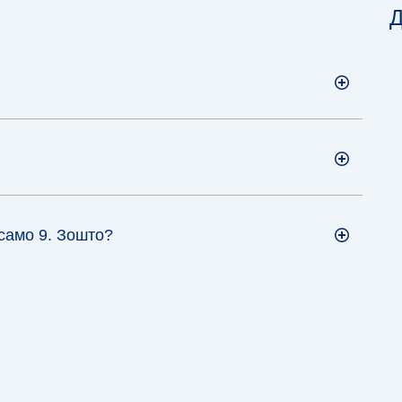
Д
 само 9. Зошто?