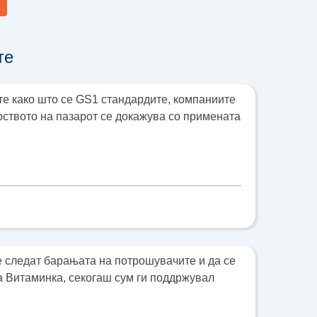
те
те како што се GS1 стандардите, компаниите
ерството на пазарот се докажува со примената
е следат барањата на потрошувачите и да се
а Витаминка, секогаш сум ги поддржувал