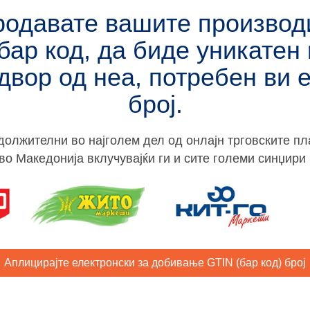
родавате вашите производ
бар код, да биде уникатен
двор од неа, потребен ви 
број.
должителни во најголем дел од онлајн трговските п
во Македонија вклучувајќи ги и сите големи синџири 
Аплицирајте електронски за добивање GTIN (бар код) број