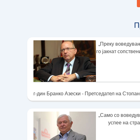
П
„Преку воведувањ
го јакнат сопстве
г-дин Бранко Азески - Претседател на Стопа
„Само со воведув
успее на стр