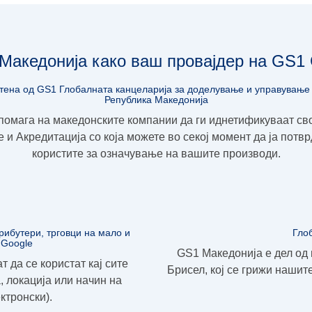
Македонија како ваш провајдер на GS1
тена од GS1 Глобалната канцеларија за доделување и управување 
Република Македонија
помага на македонските компании да ги иднетификуваат св
е и
Акредитација
со која можете во секој момент да ја потв
користите за означување на вашите производи.
рибутери, трговци на мало и
Гло
 Google
GS1 Македонија е дел од 
 да се користат кај сите
Брисел, кој се грижи наши
, локација или начин на
ктронски).