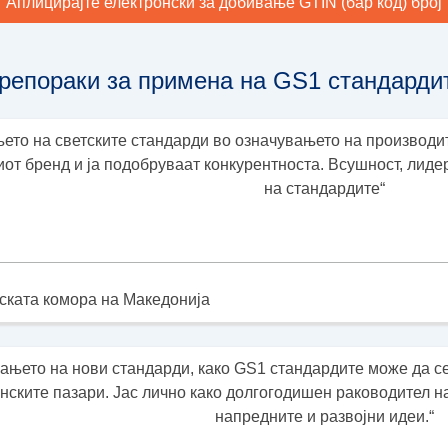
Аплицирајте електронски за добивање GTIN (бар код) број
репораки за примена на GS1 стандарди
ето на светските стандарди во означувањето на производи
ниот бренд и ја подобруваат конкурентноста. Всушност, лид
на стандардите“
нската комора на Македонија
ањето на нови стандарди, како GS1 стандардите може да с
анските пазари. Јас лично како долгогодишен раководител н
напредните и развојни идеи.“