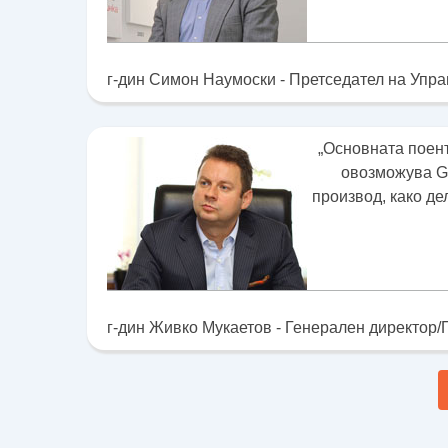
г-дин Симон Наумоски - Претседател на Упра
„Основната поент
овозможува GS
производ, како де
г-дин Живко Мукаетов - Генерален директор/