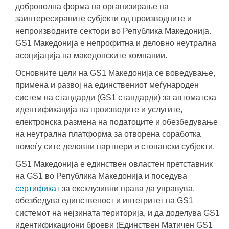
доброволна форма на организирање на
заинтересираните субјекти од производните и
непроизводните сектори во Република Македонија.
GS1 Македонија е непрофитна и деловно неутрална
асоцијација на македонските компании.
Основните цели на GS1 Македонија се воведување,
примена и развој на единствениот меѓународен
систем на стандарди (GS1 стандарди) за автоматска
идентификација на производите и услугите,
електронска размена на податоците и обезбедување
на неутрална платформа за отворена соработка
помеѓу сите деловни партнери и стопански субјекти.
GS1 Македонија е единствен овластен претставник
на GS1 во Република Македонија и поседува
сертификат
за ексклузивни права да управува,
обезбедува единственост и интегритет на GS1
системот на нејзината територија, и да доделува GS1
идентификациони броеви (Единствен Матичен GS1