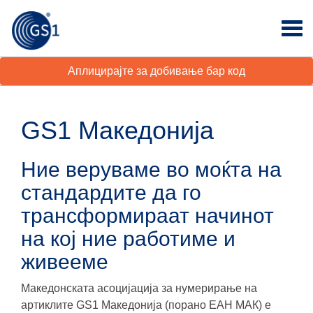
Аплицирајте за добивање бар код
GS1 Македонија
Ние веруваме во моќта на
стандардите да го
трансформираат начинот
на кој ние работиме и
живееме
Македонската асоцијација за нумерирање на
артиклите GS1 Македонија (порано ЕАН МАК) е