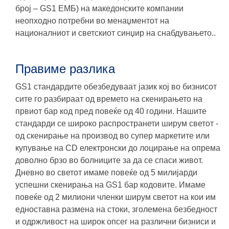
број – GS1 ЕМБ) на македонските компании
неопходно потребни во менаџментот на
националниот и светскиот синџир на снабдувањето..
Правиме разлика
GS1 стандардите обезбедуваат јазик кој во бизнисот
сите го разбираат од времето на скенирањето на
првиот бар код пред повеќе од 40 години. Нашите
стандарди се широко распространети ширум светот -
од скенирање на производ во супер маркетите или
купување на CD електронски до лоцирање на опрема
доволно брзо во болниците за да се спаси живот.
Дневно во светот имаме повеќе од 5 милијарди
успешни скенирања на GS1 бар кодовите. Имаме
повеќе од 2 милиони членки ширум светот на кои им
едноставна размена на стоки, зголемена безбедност
и одржливост на широк опсег на различни бизниси и