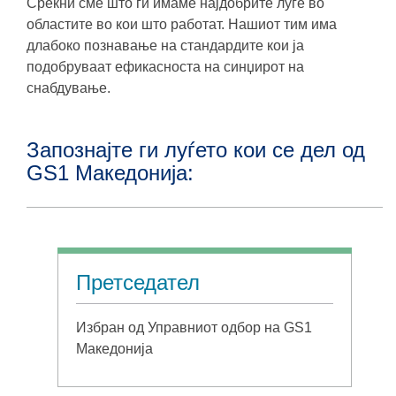
Среќни сме што ги имаме најдобрите луѓе во
областите во кои што работат. Нашиот тим има
длабоко познавање на стандардите кои ја
подобруваат ефикасноста на синџирот на
снабдување.
Запознајте ги луѓето кои се дел од
GS1 Македонија:
Претседател
Избран од Управниот одбор на GS1
Македонија