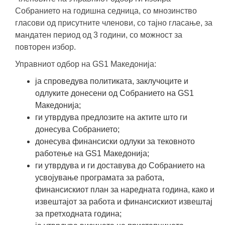
Собранието на годишна седница, со мнозинство
гласови од присутните членови, со тајно гласање, за
мандатен период од 3 години, со можност за
повторен избор.
Управниот одбор на GS1 Македонија:
ја спроведува политиката, заклучоците и
одлуките донесени од Собранието на GS1
Македонија;
ги утврдува предлозите на актите што ги
донесува Собранието;
донесува финансиски одлуки за тековното
работење на GS1 Македонија;
ги утврдува и ги доставува до Собранието на
усвојување програмата за работа,
финансискиот план за наредната година, како и
извештајот за работа и финансискиот извештај
за претходната година;