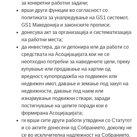
за конкретни работни задачи;
врши други функции во согласност со
политиката за унапредување на GS1 системот,
GS1 Македонија и законските прописи;
донесува акт за организација и систематизација
на работни места;
да инвестира, да ги депонира или да работи со
средствата на Асоцијацијата кои не се
неопходно потребни за наведените цели, преку
купување или продавање на хартии од
вредност, купопродажба на подвижен или
недвижен имот, давање и земање под закуп на
недвижности, давање под наем или
изнајмување подвижни ствари, заради
постигнување на целите поради кои е
формирана Асоцијацијата;
ги врши сите други работи утврдени со Статутот
и со актите донесени од Собранието, доколку не
се во исклучителна надлежност на Собранието.