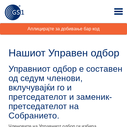
Аплицирајте за добивање бар код
Нашиот Управен одбор
Управниот одбор е составен
од седум членови,
вклучувајќи го и
претседателот и заменик-
претседателот на
Собранието.
Членовите на Управниот одбор ги избира