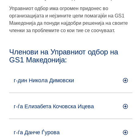
Управниот одбор има огромен придонес во
организацијата и нејзините цели помагајќи на GS1
Македонија да понуди најдобри решенија на своите
членки за проблемите со кои тие се соочуваат.
Членови на Управниот одбор на
GS1 Македонија:
г-дин Никола Димовски
г-ѓа Елизабета Кочовска Ицева
г-ѓа Данче Ѓурова