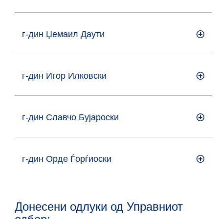
г-дин Џемаил Даути
г-дин Игор Илковски
г-дин Славчо Бујароски
г-дин Орде Ѓорѓиоски
Донесени одлуки од Управниот