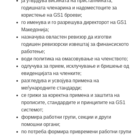
ја утврдува висината на пристапнината,
годишната членарина и надоместоците за
користење на GS1 броеви;
го именува и го разрешува директорот на GS1
Македонија;
назначува овластен ревизор да изготви
годишен ревизорски извештај за финансиското
работење;
води политика на омасовување на членството;
одлучува за прием, исклучување и бришење од
евиденцијата на членките;
разгледува и усвојува примена на
меѓународните стандарди;
се грижи за коректна примена и заштита на
прописите, стандардите и принципите на GS1
системот;
формира работни групи, секции и други
помошни органи;
по потреба формира привремени работни групи