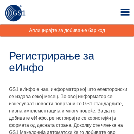
Аплицирајте за добивање бар код
Регистрирање за
еИнфо
GS1 еИнфо е наш информатор кој што електоронски
се издава секој месец. Во овој информатор се
изнесуваат новости поврзани со GS1 стандардите,
нивна имплементација и многу повеќе. За да го
добивате еИнфо, регистрирајте се користејќи ја
формата од десната страна. Доколку сте членка на
GS1 Македонија автоматски ќе го добивате овој