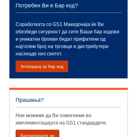
Потребен Ви е Бар код?
Соработката со GS1 Македонија ќе Ви
обезбеди сигурност да сите Ваши бар кодови
и уникатни броеви бидат прифатени од
најголем број на трговци и дистрибутери
насекаде низ светот.
Аплицирај за бар код
Прашања?
Ние можеме да Ви помогнеме во
имплементацијата на GS1 стандардите.
Контактирајте не