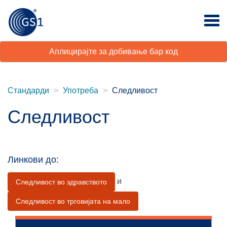
Аплицирајте за добивање бар код
Стандарди
Употреба
Следливост
Следливост
Линкови до:
и
Следливост во здравството
Следливост во трговијата на мало