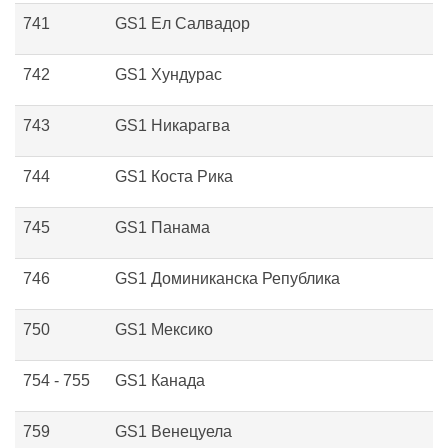
741
GS1 Ел Салвадор
742
GS1 Хундурас
743
GS1 Никарагва
744
GS1 Коста Рика
745
GS1 Панама
746
GS1 Доминиканска Република
750
GS1 Мексико
754 - 755
GS1 Канада
759
GS1 Венецуела