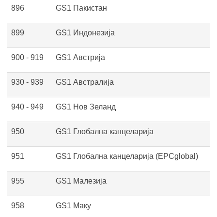
896
GS1 Пакистан
899
GS1 Индонезија
900 - 919
GS1 Австрија
930 - 939
GS1 Австралија
940 - 949
GS1 Нов Зеланд
950
GS1 Глобална канцеларија
951
GS1 Глобална канцеларија (EPCglobal)
955
GS1 Малезија
958
GS1 Маку