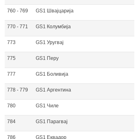
760 - 769
GS1 Швајцарија
770 - 771
GS1 Колумбија
773
GS1 Уругвај
775
GS1 Перу
777
GS1 Боливија
778 - 779
GS1 Аргентина
780
GS1 Чиле
784
GS1 Парагвај
786
GS1 Еквадор