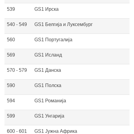
539
GS1 Ирска
540 - 549
GS1 Белгија и Луксембург
560
GS1 Португалија
569
GS1 Исланд
570 - 579
GS1 Данска
590
GS1 Полска
594
GS1 Романија
599
GS1 Унгарија
600 - 601
GS1 Јужна Африка