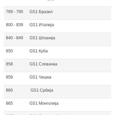
789 - 790
GS1 Бразил
800 - 839
GS1 Италија
840 - 849
GS1 Шпанија
850
GS1 Куба
858
GS1 Словачка
859
GS1 Чешка
860
GS1 Србија
865
GS1 Монголија