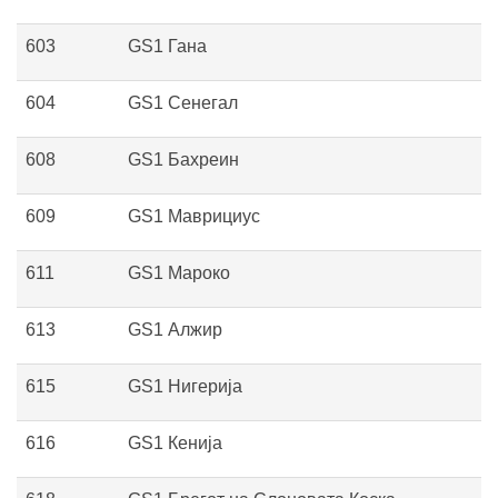
603
GS1 Гана
604
GS1 Сенегал
608
GS1 Бахреин
609
GS1 Маврициус
611
GS1 Мароко
613
GS1 Алжир
615
GS1 Нигерија
616
GS1 Кенија