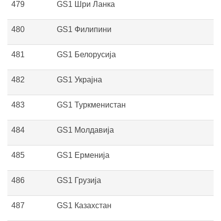
479
GS1 Шри Ланка
480
GS1 Филипини
481
GS1 Белорусија
482
GS1 Украјна
483
GS1 Туркменистан
484
GS1 Молдавија
485
GS1 Ерменија
486
GS1 Грузија
487
GS1 Казахстан