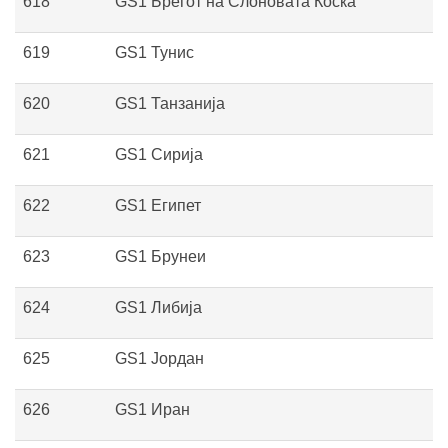
618
GS1 Брегот на Слоновата Коска
619
GS1 Тунис
620
GS1 Танзанија
621
GS1 Сирија
622
GS1 Египет
623
GS1 Брунеи
624
GS1 Либија
625
GS1 Јордан
626
GS1 Иран