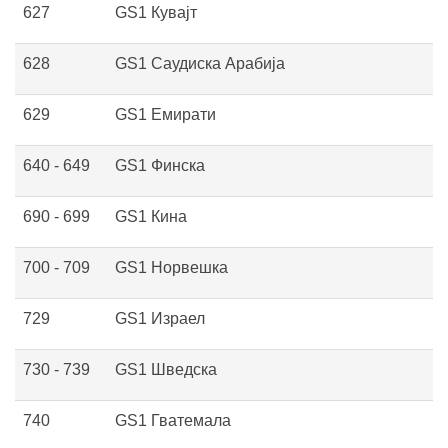
627
GS1 Кувајт
628
GS1 Саудиска Арабија
629
GS1 Емирати
640 - 649
GS1 Финска
690 - 699
GS1 Кина
700 - 709
GS1 Норвешка
729
GS1 Израел
730 - 739
GS1 Шведска
740
GS1 Гватемала