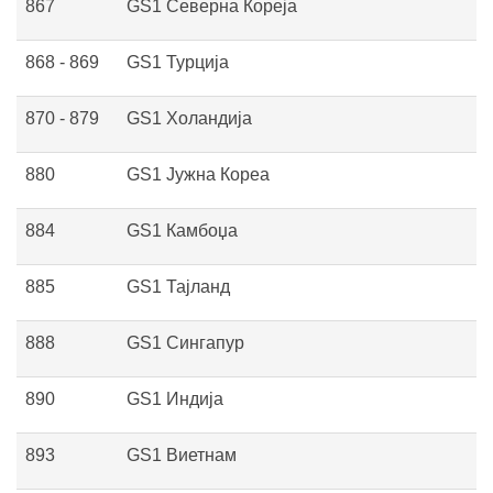
867
GS1 Северна Кореја
868 - 869
GS1 Турција
870 - 879
GS1 Холандија
880
GS1 Јужна Кореа
884
GS1 Камбоџа
885
GS1 Тајланд
888
GS1 Сингапур
890
GS1 Индија
893
GS1 Виетнам