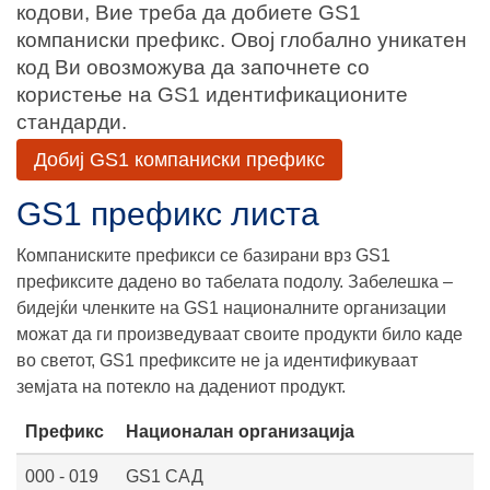
кодови, Вие треба да добиете GS1
компаниски префикс. Овој глобално уникатен
код Ви овозможува да започнете со
користење на GS1 идентификационите
стандарди.
Добиј GS1 компаниски префикс
GS1 префикс листа
Компаниските префикси се базирани врз GS1
префиксите дадено во табелата подолу. Забелешка –
бидејќи членките на GS1 националните организации
можат да ги произведуваат своите продукти било каде
во светот, GS1 префиксите не ја идентификуваат
земјата на потекло на дадениот продукт.
Префикс
Националан организација
000 - 019
GS1 САД