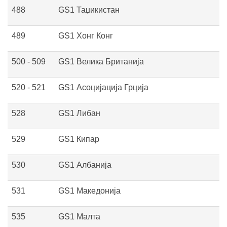
488
GS1 Таџикистан
489
GS1 Хонг Конг
500 - 509
GS1 Велика Британија
520 - 521
GS1 Асоцијација Грција
528
GS1 Либан
529
GS1 Кипар
530
GS1 Албанија
531
GS1 Македонија
535
GS1 Малта